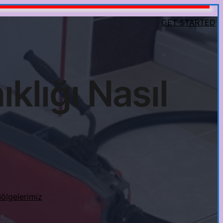
GET STARTED
klığı Nasıl
Bölgelerimiz