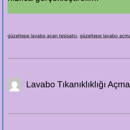
güzeltepe lavabo açan tesisatçı
, 
güzeltepe lavabo açm
Lavabo Tıkanıklıklığı Açma