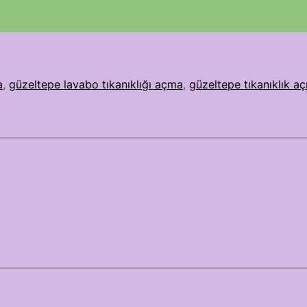
a
, 
güzeltepe lavabo tıkanıklığı açma
, 
güzeltepe tıkanıklık a