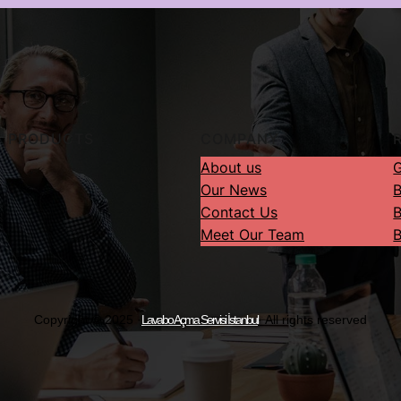
PRODUCTS
COMPANY
About us
G
Our News
B
Contact Us
B
Meet Our Team
B
Copyright © 2025 ·
Lavabo Açma Servisi İstanbul
· All rights reserved