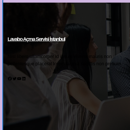
Lavabo Açma Servisi İstanbul
Nisl libero ullamcorper id ipsum viverra mauris non
pellentesque placerat lorem lacinia sagittis non pretium.
Facebook
Twitter
YouTube
LinkedIn