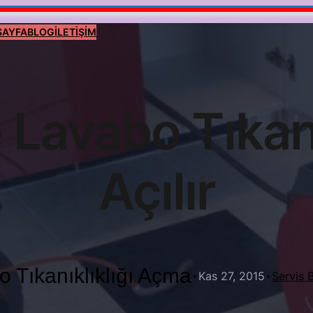
SAYFA
BLOG
İLETİŞİM
Lavabo Tıkanı
Açılır
 Tıkanıklıklığı Açma
·
·
Kas 27, 2015
Servis 