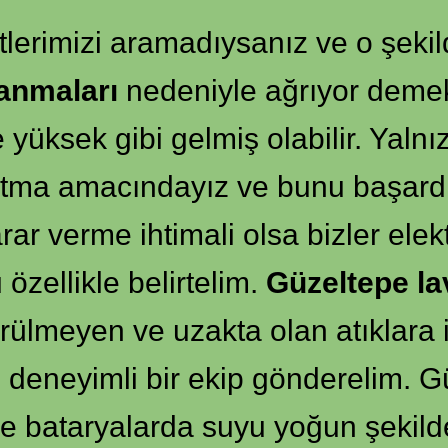
lerimizi aramadıysanız ve o şekild
kanmaları
nedeniyle ağrıyor demektir
 yüksek gibi gelmiş olabilir. Yalnı
patma amacındayız ve bunu başard
rar verme ihtimali olsa bizler elek
ellikle belirtelim.
Güzeltepe la
rülmeyen ve uzakta olan atıklara il
e deneyimli bir ekip gönderelim. Gü
 bataryalarda suyu yoğun şekilde