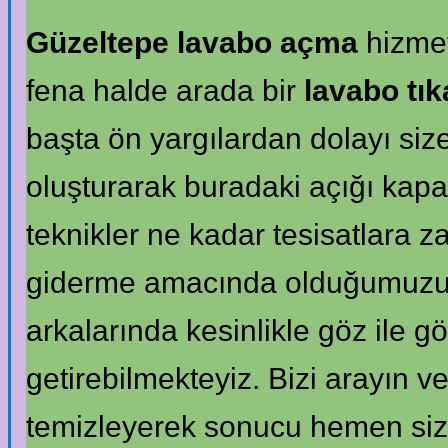
Güzeltepe lavabo açma
hizmet
fena halde arada bir
lavabo tı
başta ön yargılardan dolayı size
oluşturarak buradaki açığı ka
teknikler ne kadar tesisatlara za
giderme amacında olduğumuzu öz
arkalarında kesinlikle göz ile gö
getirebilmekteyiz. Bizi arayın v
temizleyerek sonucu hemen size