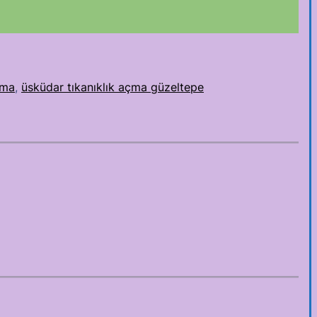
çma
, 
üsküdar tıkanıklık açma güzeltepe