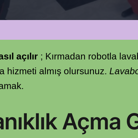
sıl açılır
; Kırmadan robotla lava
ma hizmeti almış olursunuz.
Lavabo
ramak.
anıklık Açma 