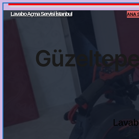
İçeriğe
Lavabo Açma Servisi İstanbul
ANA 
geç
Güzeltepe 
Lavabo