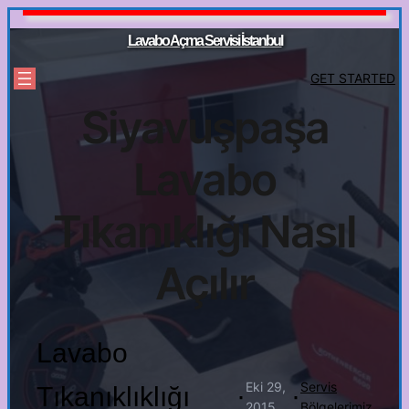
İçeriğe
geç
Lavabo Açma Servisi İstanbul
GET STARTED
Siyavuşpaşa
Lavabo
Tıkanıklığı Nasıl
Açılır
Lavabo
Eki 29,
Servis
Tıkanıklıklığı
·
·
2015
Bölgelerimiz