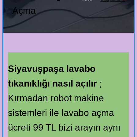
Açma
Siyavuşpaşa lavabo
tıkanıklığı nasıl açılır
;
Kırmadan robot makine
sistemleri ile lavabo açma
ücreti 99 TL bizi arayın aynı