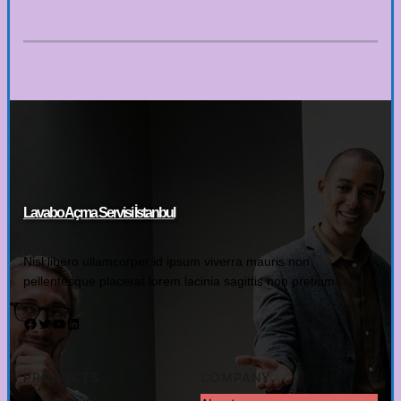
Lavabo Açma Servisi İstanbul
Nisl libero ullamcorper id ipsum viverra mauris non
pellentesque placerat lorem lacinia sagittis non pretium.
Facebook
Twitter
YouTube
LinkedIn
PRODUCTS
COMPANY