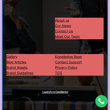
PRODUCTS
COMPANY
About us
Our News
Contact Us
Meet Our Team
RESOURCES
SUPPORT
Gallery
Knowledge Base
Blog Articles
Contact Support
Brand Assets
Privacy Policy
Brand Guidelines
TOS
Copyright © 2025 ·
· All rights reserved
Lavabo Açma Servisi İstanbul