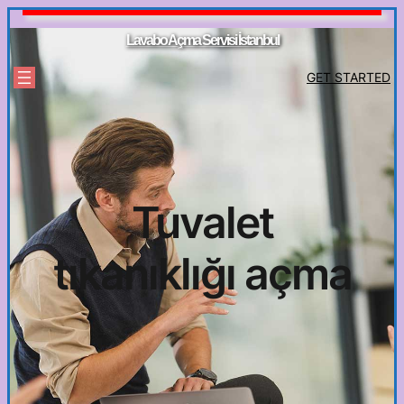
İçeriğe
geç
Lavabo Açma Servisi İstanbul
GET STARTED
Tuvalet
tıkanıklığı açma