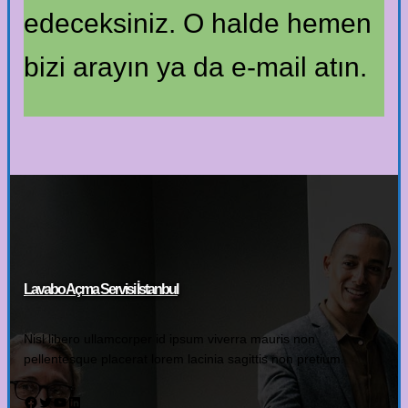
edeceksiniz. O halde hemen
bizi arayın ya da e-mail atın.
Lavabo Açma Servisi İstanbul
Nisl libero ullamcorper id ipsum viverra mauris non
pellentesque placerat lorem lacinia sagittis non pretium.
Facebook
Twitter
YouTube
LinkedIn