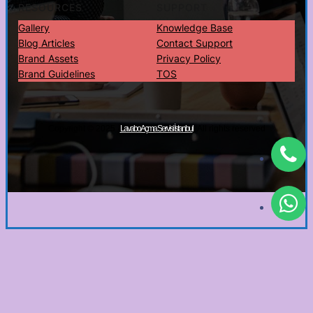
RESOURCES
SUPPORT
Gallery
Knowledge Base
Blog Articles
Contact Support
Brand Assets
Privacy Policy
Brand Guidelines
TOS
Copyright © 2025 ·
· All rights reserved
Lavabo Açma Servisi İstanbul