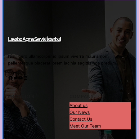
Lavabo Açma Servisi İstanbul
Nisl libero ullamcorper id ipsum viverra mauris non
pellentesque placerat lorem lacinia sagittis non pretium.
Facebook
Twitter
YouTube
LinkedIn
PRODUCTS
COMPANY
About us
Our News
Contact Us
Meet Our Team