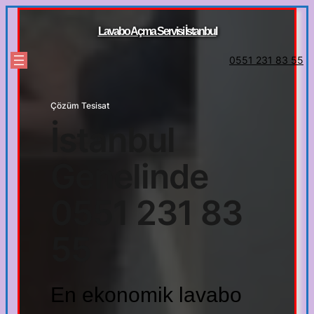
İçeriğe
geç
Lavabo Açma Servisi İstanbul
0551 231 83 55
Çözüm Tesisat
İstanbul
Genelinde
0551 231 83
55
En ekonomik lavabo