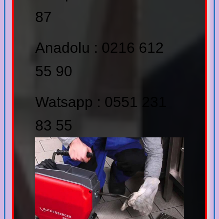
87
Anadolu : 0216 612
55 90
Watsapp : 0551 231
83 55