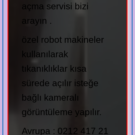
açma servisi bizi
arayın .
özel robot makineler
kullanılarak
tıkanıklıklar kısa
sürede açılır isteğe
bağlı kameralı
görüntüleme yapılır.
Avrupa : 0212 417 21