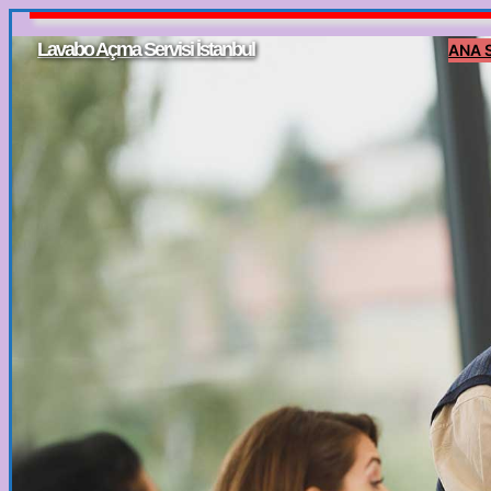
İçeriğe
Lavabo Açma Servisi İstanbul
ANA 
geç