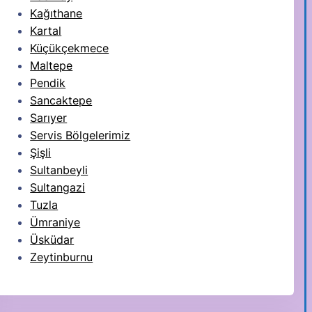
Kağıthane
Kartal
Küçükçekmece
Maltepe
Pendik
Sancaktepe
Sarıyer
Servis Bölgelerimiz
Şişli
Sultanbeyli
Sultangazi
Tuzla
Ümraniye
Üsküdar
Zeytinburnu