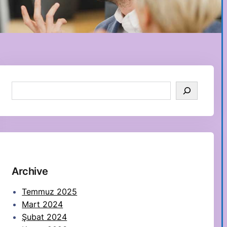
S
e
a
r
c
h
Archive
Temmuz 2025
Mart 2024
Şubat 2024