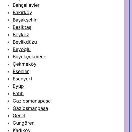
Bahçelievler
Bakırköy
Başakşehir
Beşiktaş
Beykoz
Beylikdüzü
Beyoğlu
Büyükçekmece
Çekmeköy
Esenler
Esenyurt
Eyüp
Fatih
Gaziosmanapaşa
Gaziosmanpaşa
Genel
Güngören
Kadıköy