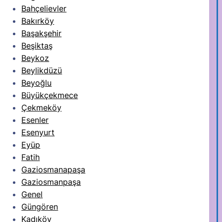
Bahçelievler
Bakırköy
Başakşehir
Beşiktaş
Beykoz
Beylikdüzü
Beyoğlu
Büyükçekmece
Çekmeköy
Esenler
Esenyurt
Eyüp
Fatih
Gaziosmanapaşa
Gaziosmanpaşa
Genel
Güngören
Kadıköy