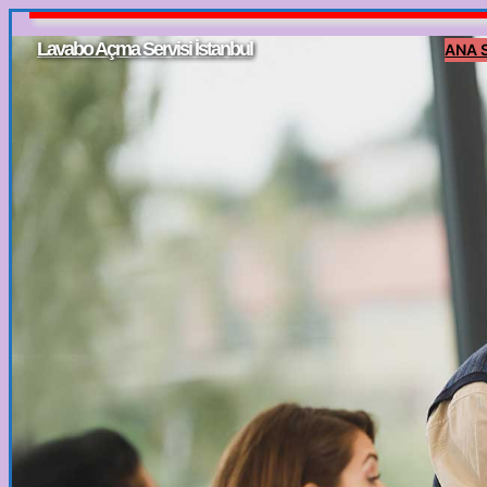
İçeriğe
Lavabo Açma Servisi İstanbul
ANA 
geç