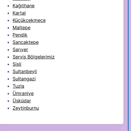
Kağıthane
Kartal
Küçükçekmece
Maltepe
Pendik
Sancaktepe
Sarıyer
Servis Bölgelerimiz
Şişli
Sultanbeyli
Sultangazi
Tuzla
Ümraniye
Üsküdar
Zeytinburnu