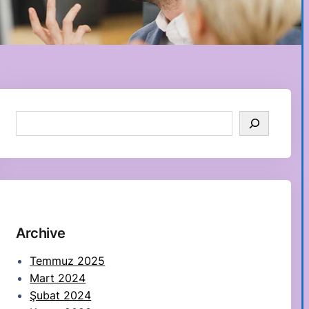
S
e
a
r
c
h
Archive
Temmuz 2025
Mart 2024
Şubat 2024