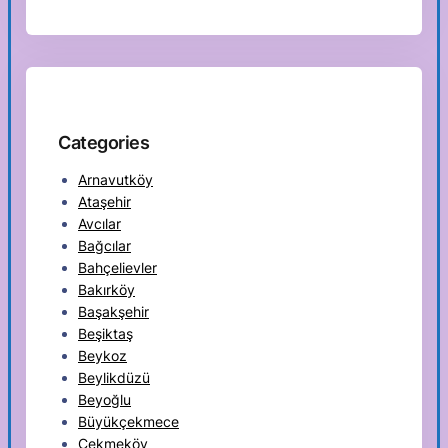
Categories
Arnavutköy
Ataşehir
Avcılar
Bağcılar
Bahçelievler
Bakırköy
Başakşehir
Beşiktaş
Beykoz
Beylikdüzü
Beyoğlu
Büyükçekmece
Çekmeköy