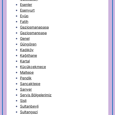
Esenler
Esenyurt
Eyüp
Fatih
Gaziosmanapaşa
Gaziosmanpaşa
Genel
Güngören
Kadıköy
Kağıthane
Kartal
Küçükçekmece
Maltepe
Pendik
Sancaktepe
Sarıyer
Servis Bölgelerimiz
Şişli
Sultanbeyli
Sultangazi