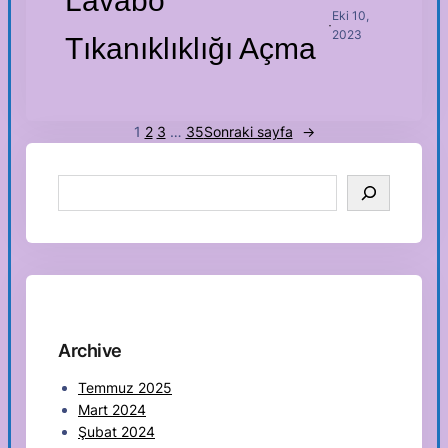
Lavabo
Eki 10,
·
2023
Tıkanıklıklığı Açma
1
2
3
…
35
Sonraki sayfa
→
S
e
a
r
c
h
Archive
Temmuz 2025
Mart 2024
Şubat 2024