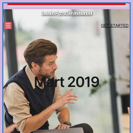
İçeriğe
geç
Lavabo Açma Servisi İstanbul
GET STARTED
Mart 2019