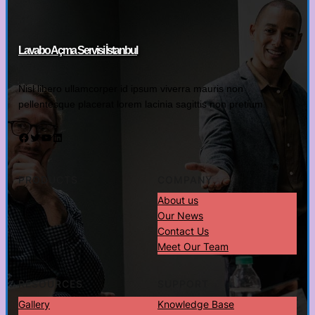
Lavabo Açma Servisi İstanbul
Nisl libero ullamcorper id ipsum viverra mauris non
pellentesque placerat lorem lacinia sagittis non pretium.
Facebook
Twitter
YouTube
LinkedIn
PRODUCTS
COMPANY
About us
Our News
Contact Us
Meet Our Team
RESOURCES
SUPPORT
Gallery
Knowledge Base