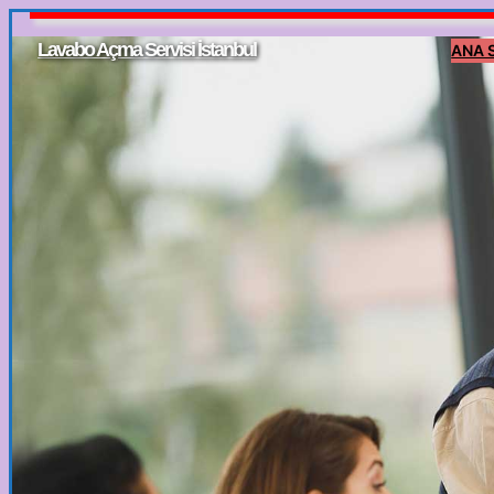
İçeriğe
Lavabo Açma Servisi İstanbul
ANA 
geç