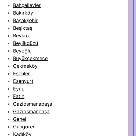
Bahçelievler
Bakırköy
Başakşehir
Beşiktaş
Beykoz
Beylikdüzü
Beyoğlu
Büyükçekmece
Çekmeköy
Esenler
Esenyurt
Eyüp
Fatih
Gaziosmanapaşa
Gaziosmanpaşa
Genel
Güngören
Kadıköy