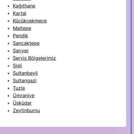
Kağıthane
Kartal
Küçükçekmece
Maltepe
Pendik
Sancaktepe
Sarıyer
Servis Bölgelerimiz
Şişli
Sultanbeyli
Sultangazi
Tuzla
Ümraniye
Üsküdar
Zeytinburnu