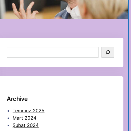
S
e
a
r
c
h
Archive
Temmuz 2025
Mart 2024
Şubat 2024