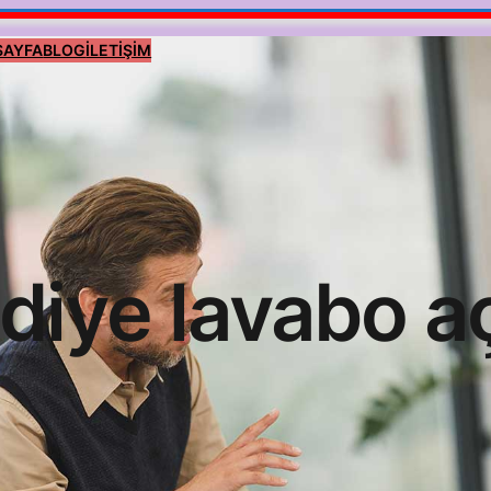
SAYFA
BLOG
İLETİŞİM
diye lavabo 