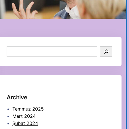
S
e
a
r
c
h
Archive
Temmuz 2025
Mart 2024
Şubat 2024