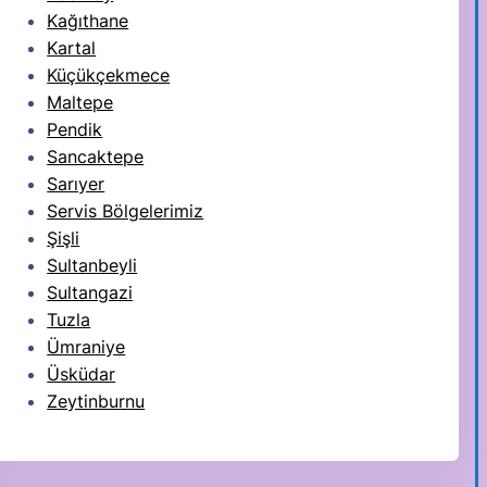
Kağıthane
Kartal
Küçükçekmece
Maltepe
Pendik
Sancaktepe
Sarıyer
Servis Bölgelerimiz
Şişli
Sultanbeyli
Sultangazi
Tuzla
Ümraniye
Üsküdar
Zeytinburnu