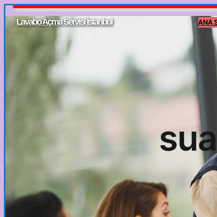
İçeriğe
Lavabo Açma Servisi İstanbul
ANA 
geç
sua