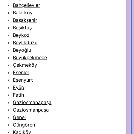
Bahçelievler
Bakırköy
Başakşehir
Beşiktaş
Beykoz
Beylikdüzü
Beyoğlu
Büyükçekmece
Çekmeköy
Esenler
Esenyurt
Eyüp
Fatih
Gaziosmanapaşa
Gaziosmanpaşa
Genel
Güngören
Kadıköy