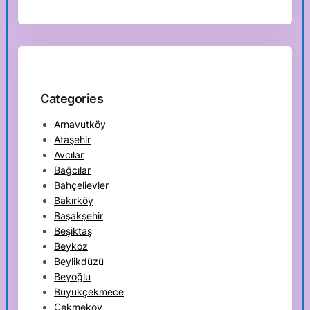
Categories
Arnavutköy
Ataşehir
Avcılar
Bağcılar
Bahçelievler
Bakırköy
Başakşehir
Beşiktaş
Beykoz
Beylikdüzü
Beyoğlu
Büyükçekmece
Çekmeköy