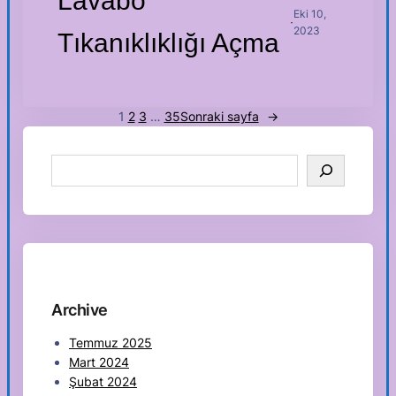
Lavabo
Eki 10,
·
2023
Tıkanıklıklığı Açma
1
2
3
…
35
Sonraki sayfa
→
S
e
a
r
c
h
Archive
Temmuz 2025
Mart 2024
Şubat 2024