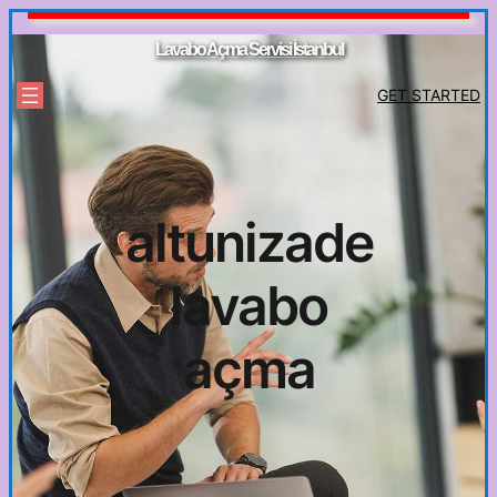
İçeriğe
geç
Lavabo Açma Servisi İstanbul
GET STARTED
altunizade
lavabo
açma