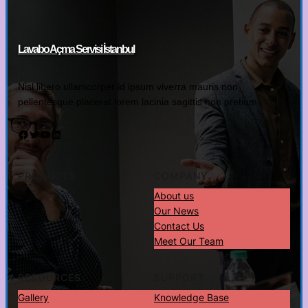
Lavabo Açma Servisi İstanbul
Nisl libero ullamcorper id ipsum viverra mauris non
pellentesque placerat lorem lacinia sagittis non pretium.
Facebook
Twitter
YouTube
LinkedIn
PRODUCTS
COMPANY
About us
Our News
Contact Us
Meet Our Team
RESOURCES
SUPPORT
Gallery
Knowledge Base