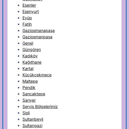
Esenler
Esenyurt
Eyüp
Fatih
Gaziosmanapaşa
Gaziosmanpaşa
Genel
Güngören
Kadıköy
Kağıthane
Kartal
Küçükçekmece
Maltepe
Pendik
Sancaktepe
Sarıyer
Servis Bölgelerimiz
Şişli
Sultanbeyli
Sultangazi