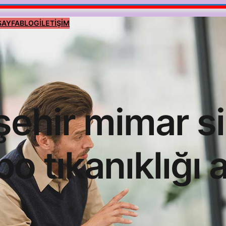
SAYFA
BLOG
İLETİŞİM
şehir mimar s
bo tıkanıklığı