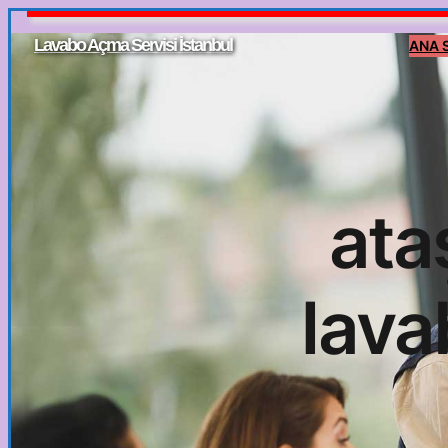
İçeriğe
Lavabo Açma Servisi İstanbul
ANA 
geç
ata
lava