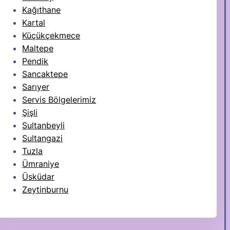
Kağıthane
Kartal
Küçükçekmece
Maltepe
Pendik
Sancaktepe
Sarıyer
Servis Bölgelerimiz
Şişli
Sultanbeyli
Sultangazi
Tuzla
Ümraniye
Üsküdar
Zeytinburnu