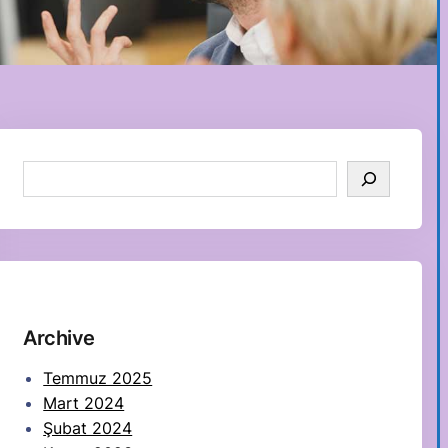
S
e
a
r
c
h
Archive
Temmuz 2025
Mart 2024
Şubat 2024