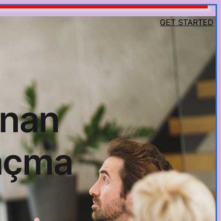
GET STARTED
inan
 açma