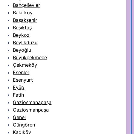
Bahçelievler
Bakırköy
Başakşehir
Beşiktaş
Beykoz
Beylikdüzü
Beyoğlu
Büyükçekmece
Çekmeköy
Esenler
Esenyurt
Eyüp
Fatih
Gaziosmanapaşa
Gaziosmanpaşa
Genel
Güngören
Kadıköy