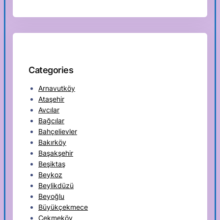
Categories
Arnavutköy
Ataşehir
Avcılar
Bağcılar
Bahçelievler
Bakırköy
Başakşehir
Beşiktaş
Beykoz
Beylikdüzü
Beyoğlu
Büyükçekmece
Çekmeköy