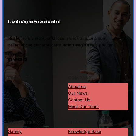
Lavabo Açma Servisi İstanbul
Nisl libero ullamcorper id ipsum viverra mauris non
pellentesque placerat lorem lacinia sagittis non pretium.
Facebook
Twitter
YouTube
LinkedIn
PRODUCTS
COMPANY
About us
Our News
Contact Us
Meet Our Team
RESOURCES
SUPPORT
Gallery
Knowledge Base