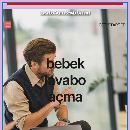
İçeriğe
geç
Lavabo Açma Servisi İstanbul
GET STARTED
bebek
lavabo
açma