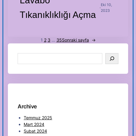
Lavabo
Eki 10,
·
2023
Tıkanıklıklığı Açma
1
2
3
…
35
Sonraki sayfa
→
S
e
a
r
c
h
Archive
Temmuz 2025
Mart 2024
Şubat 2024