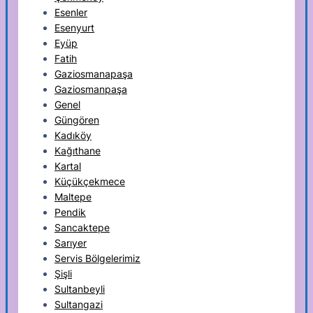
Esenler
Esenyurt
Eyüp
Fatih
Gaziosmanapaşa
Gaziosmanpaşa
Genel
Güngören
Kadıköy
Kağıthane
Kartal
Küçükçekmece
Maltepe
Pendik
Sancaktepe
Sarıyer
Servis Bölgelerimiz
Şişli
Sultanbeyli
Sultangazi