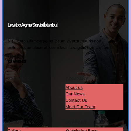
Lavabo Açma Servisi İstanbul
Nisl libero ullamcorper id ipsum viverra mauris non
pellentesque placerat lorem lacinia sagittis non pretium.
Facebook
Twitter
YouTube
LinkedIn
PRODUCTS
COMPANY
About us
Our News
Contact Us
Meet Our Team
RESOURCES
SUPPORT
Gallery
Knowledge Base