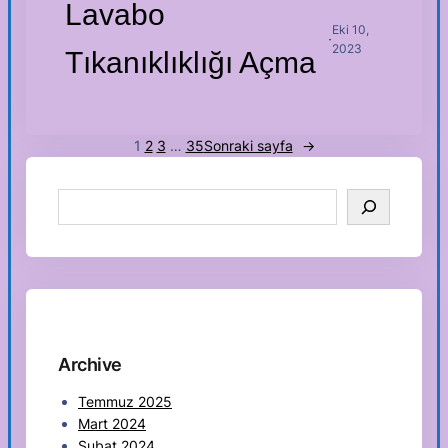
Lavabo
Eki 10,
·
2023
Tıkanıklıklığı Açma
1
2
3
…
35
Sonraki sayfa
→
S
e
a
r
c
h
Archive
Temmuz 2025
Mart 2024
Şubat 2024