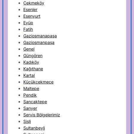
Çekmeköy
Esenler
Esenyurt
Eyüp
Fatih
Gaziosmanapaşa
Gaziosmanpaşa
Genel
Güngören
Kadıköy
Kağıthane
Kartal
Küçükçekmece
Maltepe
Pendik
Sancaktepe
Sarıyer
Servis Bölgelerimiz
Şişli
Sultanbeyli