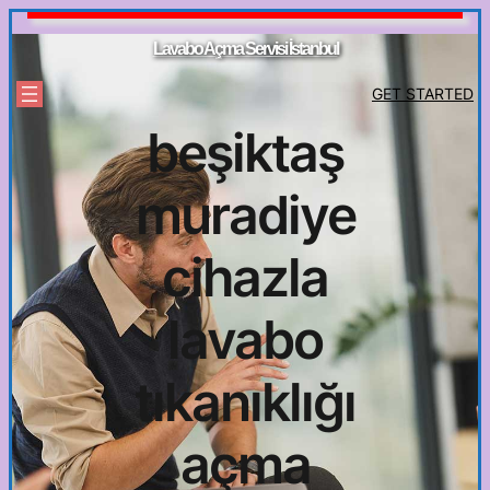
İçeriğe
geç
Lavabo Açma Servisi İstanbul
GET STARTED
beşiktaş
muradiye
cihazla
lavabo
tıkanıklığı
açma