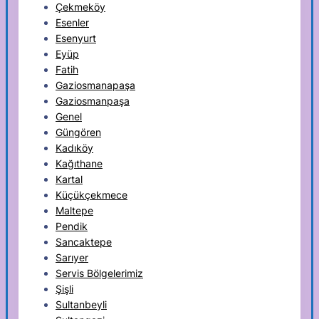
Çekmeköy
Esenler
Esenyurt
Eyüp
Fatih
Gaziosmanapaşa
Gaziosmanpaşa
Genel
Güngören
Kadıköy
Kağıthane
Kartal
Küçükçekmece
Maltepe
Pendik
Sancaktepe
Sarıyer
Servis Bölgelerimiz
Şişli
Sultanbeyli