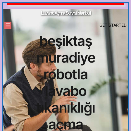
İçeriğe
geç
Lavabo Açma Servisi İstanbul
GET STARTED
beşiktaş
muradiye
robotla
lavabo
tıkanıklığı
açma