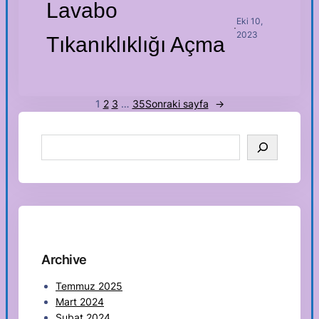
Lavabo
Eki 10,
·
2023
Tıkanıklıklığı Açma
1
2
3
…
35
Sonraki sayfa
→
S
e
a
r
c
h
Archive
Temmuz 2025
Mart 2024
Şubat 2024