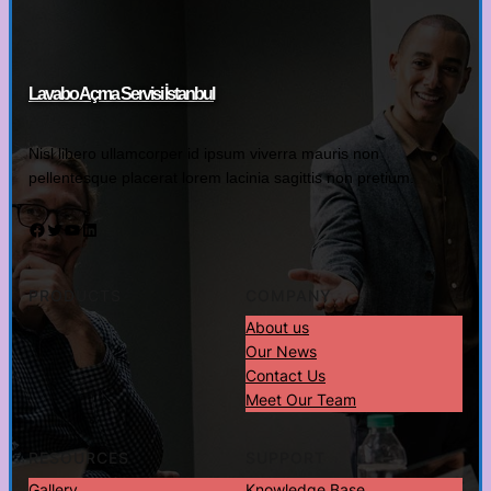
Lavabo Açma Servisi İstanbul
Nisl libero ullamcorper id ipsum viverra mauris non
pellentesque placerat lorem lacinia sagittis non pretium.
Facebook
Twitter
YouTube
LinkedIn
PRODUCTS
COMPANY
About us
Our News
Contact Us
Meet Our Team
RESOURCES
SUPPORT
Gallery
Knowledge Base