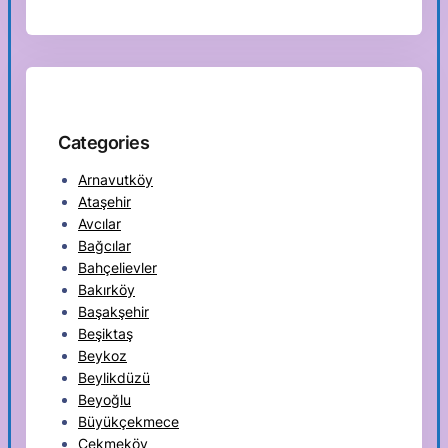
Categories
Arnavutköy
Ataşehir
Avcılar
Bağcılar
Bahçelievler
Bakırköy
Başakşehir
Beşiktaş
Beykoz
Beylikdüzü
Beyoğlu
Büyükçekmece
Çekmeköy