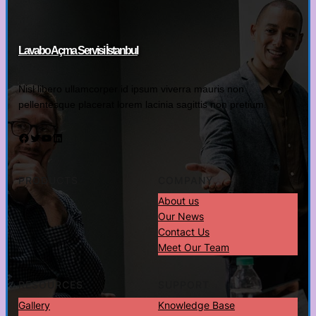
Lavabo Açma Servisi İstanbul
Nisl libero ullamcorper id ipsum viverra mauris non
pellentesque placerat lorem lacinia sagittis non pretium.
Facebook
Twitter
YouTube
LinkedIn
PRODUCTS
COMPANY
About us
Our News
Contact Us
Meet Our Team
RESOURCES
SUPPORT
Gallery
Knowledge Base