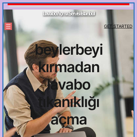
İçeriğe
geç
Lavabo Açma Servisi İstanbul
GET STARTED
beylerbeyi
kırmadan
lavabo
tıkanıklığı
açma