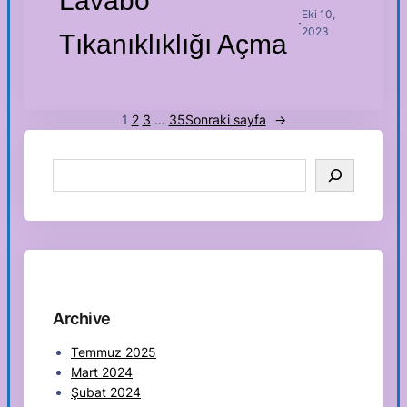
Lavabo
Eki 10,
·
2023
Tıkanıklıklığı Açma
1
2
3
…
35
Sonraki sayfa
→
S
e
a
r
c
h
Archive
Temmuz 2025
Mart 2024
Şubat 2024