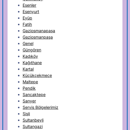
Esenler
Esenyurt
Eyüp
Fatih
Gaziosmanapaşa
Gaziosmanpaşa
Genel
Güngören
Kadıköy
Kağıthane
Kartal
Küçükçekmece
Maltepe
Pendik
Sancaktepe
Sarıyer
Servis Bölgelerimiz
Şişli
Sultanbeyli
Sultangazi