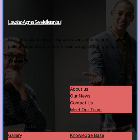
Lavabo Açma Servisi İstanbul
Nisl libero ullamcorper id ipsum viverra mauris non
pellentesque placerat lorem lacinia sagittis non pretium.
Facebook
Twitter
YouTube
LinkedIn
PRODUCTS
COMPANY
About us
Our News
Contact Us
Meet Our Team
RESOURCES
SUPPORT
Gallery
Knowledge Base