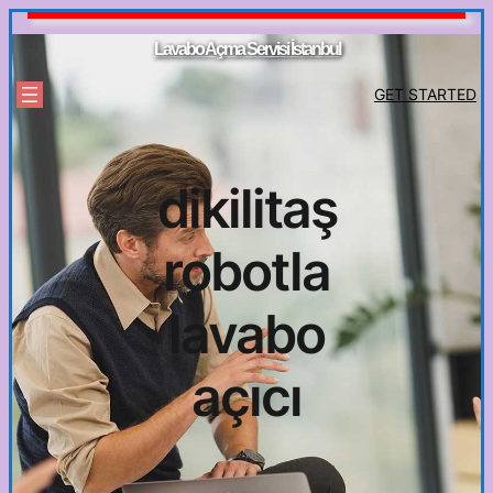
İçeriğe
geç
Lavabo Açma Servisi İstanbul
GET STARTED
dikilitaş
robotla
lavabo
açıcı