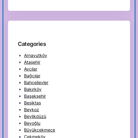
Categories
Arnavutköy
Ataşehir
Avcılar
Bağcılar
Bahçelievler
Bakırköy
Başakşehir
Beşiktaş
Beykoz
Beylikdüzü
Beyoğlu
Büyükçekmece
Çekmeköy