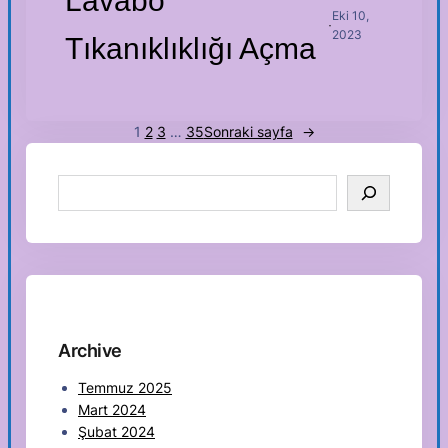
Lavabo
Eki 10,
·
2023
Tıkanıklıklığı Açma
1
2
3
…
35
Sonraki sayfa
→
S
e
a
r
c
h
Archive
Temmuz 2025
Mart 2024
Şubat 2024