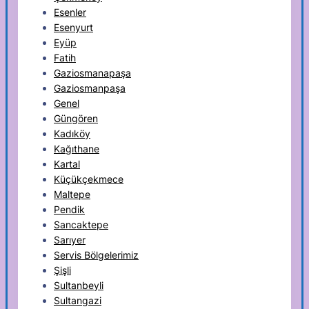
Esenler
Esenyurt
Eyüp
Fatih
Gaziosmanapaşa
Gaziosmanpaşa
Genel
Güngören
Kadıköy
Kağıthane
Kartal
Küçükçekmece
Maltepe
Pendik
Sancaktepe
Sarıyer
Servis Bölgelerimiz
Şişli
Sultanbeyli
Sultangazi