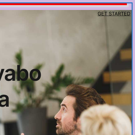
GET STARTED
vabo
a