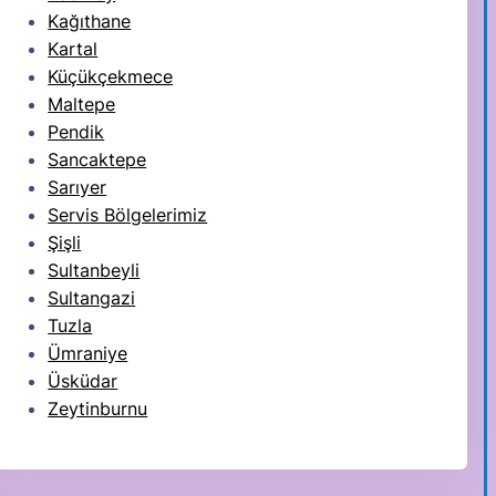
Kağıthane
Kartal
Küçükçekmece
Maltepe
Pendik
Sancaktepe
Sarıyer
Servis Bölgelerimiz
Şişli
Sultanbeyli
Sultangazi
Tuzla
Ümraniye
Üsküdar
Zeytinburnu