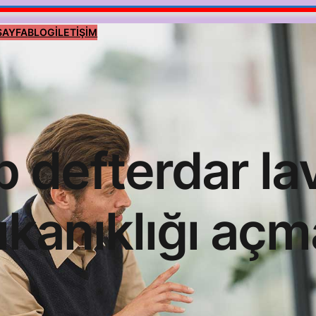
SAYFA
BLOG
İLETİŞİM
p defterdar la
tıkanıklığı açm