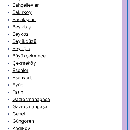
Bahçelievler
Bakırköy
Başakşehir
Beşiktaş
Beykoz
Beylikdüzü
Beyoğlu
Büyükçekmece
Çekmeköy
Esenler
Esenyurt
Eyüp
Fatih
Gaziosmanapaşa
Gaziosmanpaşa
Genel
Güngören
Kadıköy