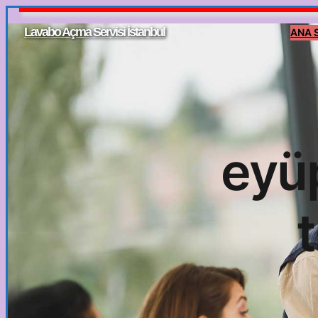
İçeriğe
Lavabo Açma Servisi İstanbul
ANA 
geç
eyü