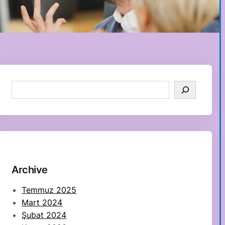
S
e
a
r
c
h
Archive
Temmuz 2025
Mart 2024
Şubat 2024