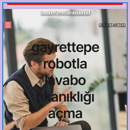
İçeriğe
geç
Lavabo Açma Servisi İstanbul
GET STARTED
gayrettepe
robotla
lavabo
tıkanıklığı
açma