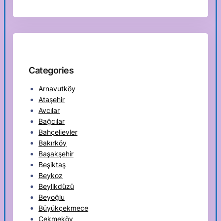
Categories
Arnavutköy
Ataşehir
Avcılar
Bağcılar
Bahçelievler
Bakırköy
Başakşehir
Beşiktaş
Beykoz
Beylikdüzü
Beyoğlu
Büyükçekmece
Çekmeköy