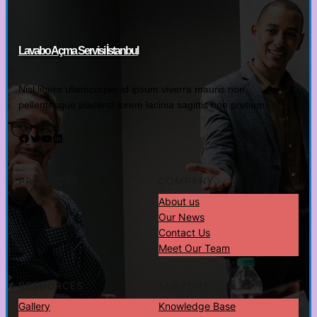
Lavabo Açma Servisi İstanbul
Nisl libero ullamcorper id ipsum viverra mauris non
pellentesque placerat lorem lacinia sagittis non pretium.
Facebook
Twitter
YouTube
LinkedIn
PRODUCTS
COMPANY
About us
Our News
Contact Us
Meet Our Team
RESOURCES
SUPPORT
Gallery
Knowledge Base