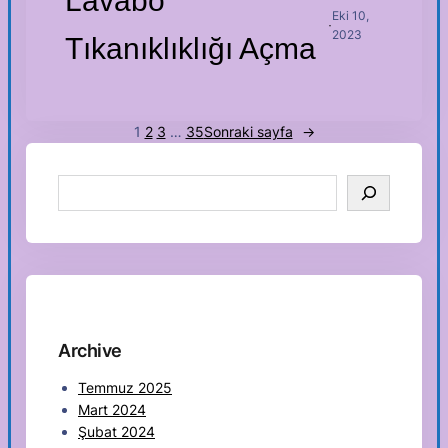
Lavabo
Eki 10,
·
2023
Tıkanıklıklığı Açma
1
2
3
…
35
Sonraki sayfa
→
S
e
a
r
c
h
Archive
Temmuz 2025
Mart 2024
Şubat 2024