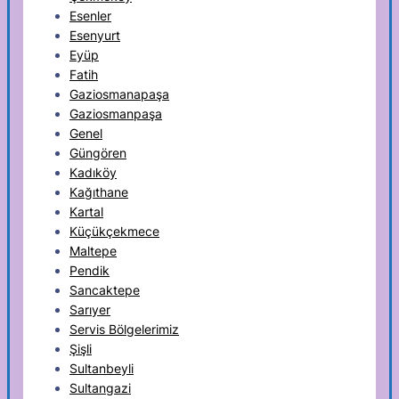
Esenler
Esenyurt
Eyüp
Fatih
Gaziosmanapaşa
Gaziosmanpaşa
Genel
Güngören
Kadıköy
Kağıthane
Kartal
Küçükçekmece
Maltepe
Pendik
Sancaktepe
Sarıyer
Servis Bölgelerimiz
Şişli
Sultanbeyli
Sultangazi