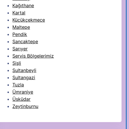
Kağıthane
Kartal
Küçükçekmece
Maltepe
Pendik
Sancaktepe
Sarıyer
Servis Bölgelerimiz
Şişli
Sultanbeyli
Sultangazi
Tuzla
Ümraniye
Üsküdar
Zeytinburnu