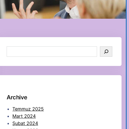
S
e
a
r
c
h
Archive
Temmuz 2025
Mart 2024
Şubat 2024