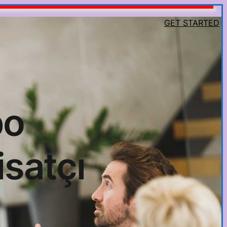
GET STARTED
bo
isatçı