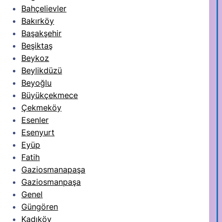
Bahçelievler
Bakırköy
Başakşehir
Beşiktaş
Beykoz
Beylikdüzü
Beyoğlu
Büyükçekmece
Çekmeköy
Esenler
Esenyurt
Eyüp
Fatih
Gaziosmanapaşa
Gaziosmanpaşa
Genel
Güngören
Kadıköy