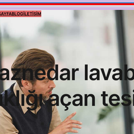
SAYFA
BLOG
İLETİŞİM
aznedar lava
ıklığı açan tes