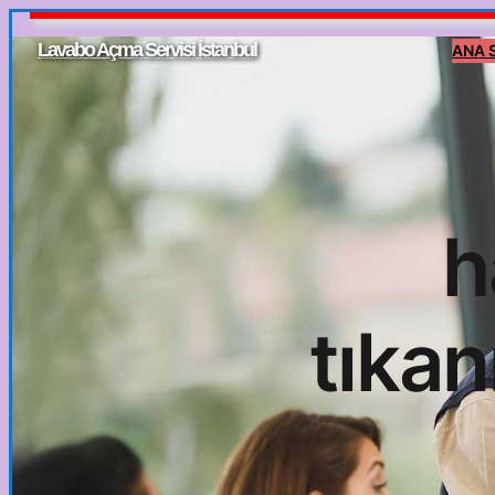
İçeriğe
Lavabo Açma Servisi İstanbul
ANA 
geç
h
tıkan