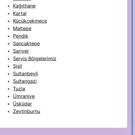
Kağıthane
Kartal
Küçükçekmece
Maltepe
Pendik
Sancaktepe
Sarıyer
Servis Bölgelerimiz
Şişli
Sultanbeyli
Sultangazi
Tuzla
Ümraniye
Üsküdar
Zeytinburnu