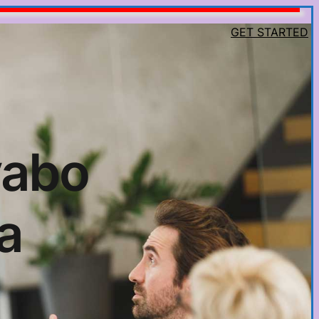
GET STARTED
vabo
a