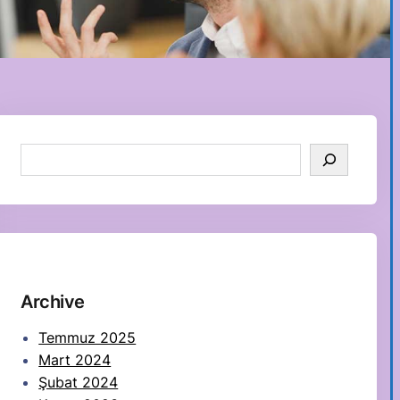
S
e
a
r
c
h
Archive
Temmuz 2025
Mart 2024
Şubat 2024