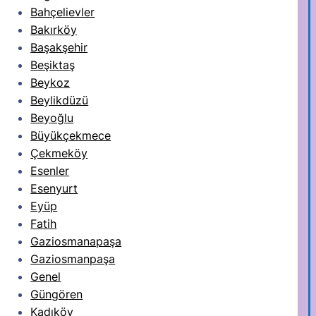
Bahçelievler
Bakırköy
Başakşehir
Beşiktaş
Beykoz
Beylikdüzü
Beyoğlu
Büyükçekmece
Çekmeköy
Esenler
Esenyurt
Eyüp
Fatih
Gaziosmanapaşa
Gaziosmanpaşa
Genel
Güngören
Kadıköy