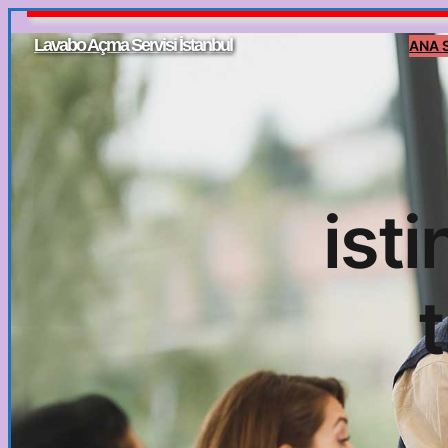
İçeriğe
Lavabo Açma Servisi İstanbul
ANA 
geç
ist