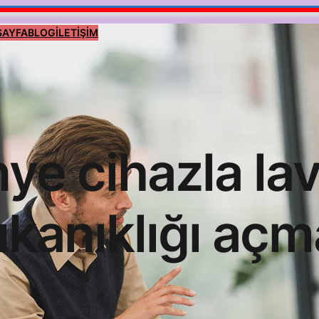
SAYFA
BLOG
İLETİŞİM
inye cihazla la
tıkanıklığı açm