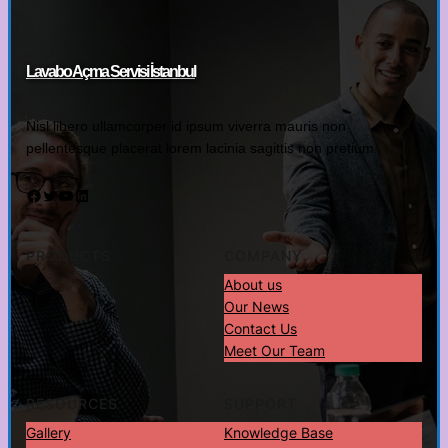
Lavabo Açma Servisi İstanbul
Nisl libero ullamcorper id ipsum viverra mauris non
pellentesque placerat lorem lacinia sagittis non pretium.
Facebook
Twitter
YouTube
LinkedIn
PRODUCTS
COMPANY
About us
Our News
Contact Us
Meet Our Team
RESOURCES
SUPPORT
Gallery
Knowledge Base