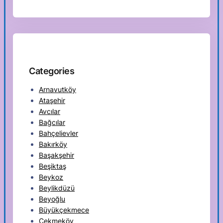
Categories
Arnavutköy
Ataşehir
Avcılar
Bağcılar
Bahçelievler
Bakırköy
Başakşehir
Beşiktaş
Beykoz
Beylikdüzü
Beyoğlu
Büyükçekmece
Çekmeköy