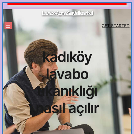
İçeriğe
geç
Lavabo Açma Servisi İstanbul
GET STARTED
kadıköy
lavabo
tıkanıklığı
nasıl açılır