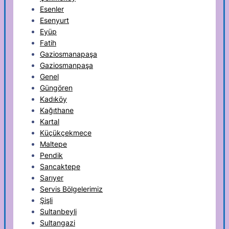
Esenler
Esenyurt
Eyüp
Fatih
Gaziosmanapaşa
Gaziosmanpaşa
Genel
Güngören
Kadıköy
Kağıthane
Kartal
Küçükçekmece
Maltepe
Pendik
Sancaktepe
Sarıyer
Servis Bölgelerimiz
Şişli
Sultanbeyli
Sultangazi