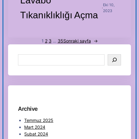
Lavabo
Eki 10,
·
2023
Tıkanıklıklığı Açma
1
2
3
…
35
Sonraki sayfa
→
S
e
a
r
c
h
Archive
Temmuz 2025
Mart 2024
Şubat 2024