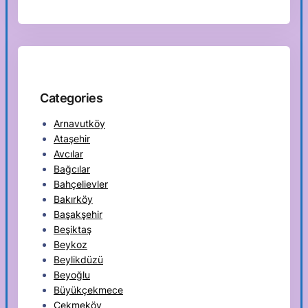
Categories
Arnavutköy
Ataşehir
Avcılar
Bağcılar
Bahçelievler
Bakırköy
Başakşehir
Beşiktaş
Beykoz
Beylikdüzü
Beyoğlu
Büyükçekmece
Çekmeköy