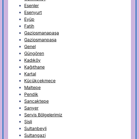
Esenler
Esenyurt
Eyüp
Fatih
Gaziosmanapaşa
Gaziosmanpaşa
Genel
Güngören
Kadıköy
Kağıthane
Kartal
Küçükçekmece
Maltepe
Pendik
Sancaktepe
Sarıyer
Servis Bölgelerimiz
Şişli
Sultanbeyli
Sultangazi