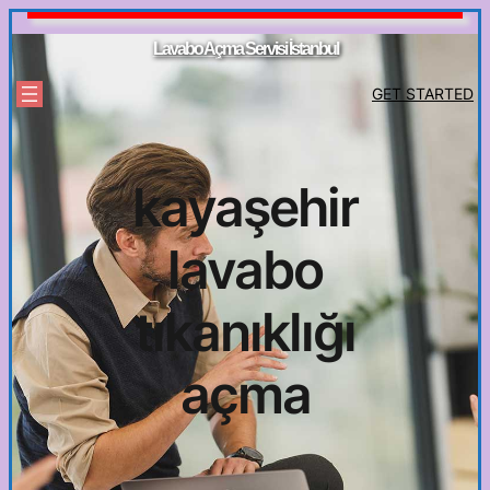
İçeriğe
geç
Lavabo Açma Servisi İstanbul
GET STARTED
kayaşehir
lavabo
tıkanıklığı
açma