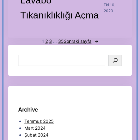
Lavabo
Eki 10,
·
2023
Tıkanıklıklığı Açma
1
2
3
…
35
Sonraki sayfa
→
S
e
a
r
c
h
Archive
Temmuz 2025
Mart 2024
Şubat 2024