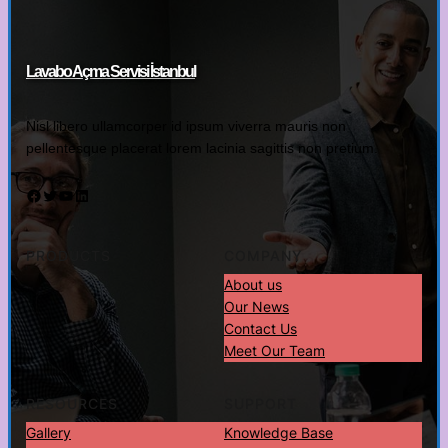
Lavabo Açma Servisi İstanbul
Nisl libero ullamcorper id ipsum viverra mauris non
pellentesque placerat lorem lacinia sagittis non pretium.
Facebook
Twitter
YouTube
LinkedIn
PRODUCTS
COMPANY
About us
Our News
Contact Us
Meet Our Team
RESOURCES
SUPPORT
Gallery
Knowledge Base