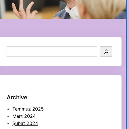
S
e
a
r
c
h
Archive
Temmuz 2025
Mart 2024
Şubat 2024