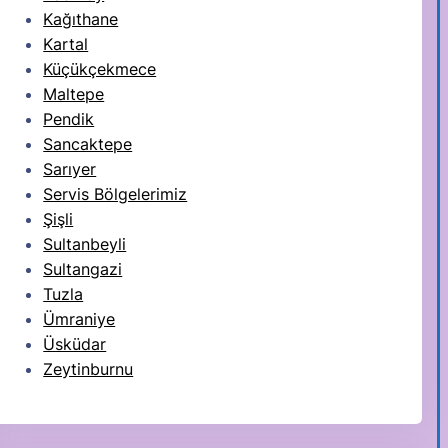
Kağıthane
Kartal
Küçükçekmece
Maltepe
Pendik
Sancaktepe
Sarıyer
Servis Bölgelerimiz
Şişli
Sultanbeyli
Sultangazi
Tuzla
Ümraniye
Üsküdar
Zeytinburnu