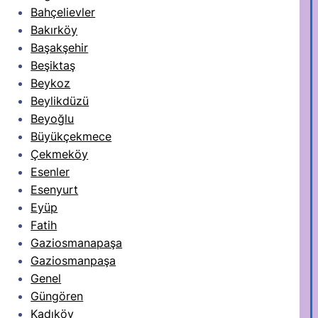
Bahçelievler
Bakırköy
Başakşehir
Beşiktaş
Beykoz
Beylikdüzü
Beyoğlu
Büyükçekmece
Çekmeköy
Esenler
Esenyurt
Eyüp
Fatih
Gaziosmanapaşa
Gaziosmanpaşa
Genel
Güngören
Kadıköy