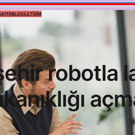
SAYFA
BLOG
İLETİŞİM
ehir robotla 
tıkanıklığı açm