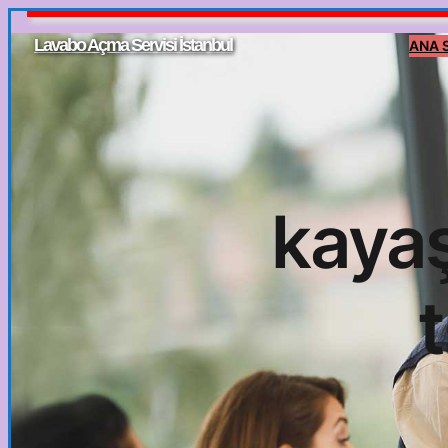
İçeriğe
Lavabo Açma Servisi İstanbul
ANA 
geç
kayaş