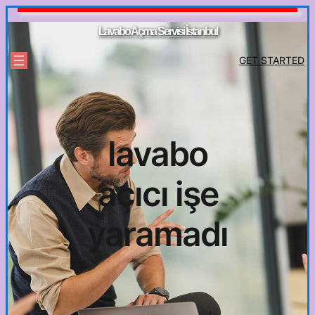
İçeriğe
geç
Lavabo Açma Servisi İstanbul
GET STARTED
lavabo
açıcı işe
yaramadı