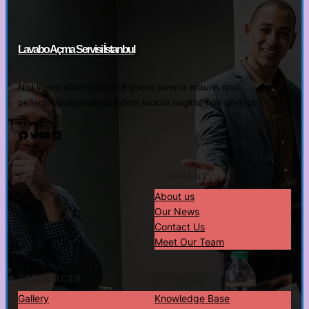
Lavabo Açma Servisi İstanbul
Nisl libero ullamcorper id ipsum viverra mauris non
pellentesque placerat lorem lacinia sagittis non pretium.
Facebook
Twitter
YouTube
LinkedIn
PRODUCTS
COMPANY
About us
Our News
Contact Us
Meet Our Team
RESOURCES
SUPPORT
Gallery
Knowledge Base