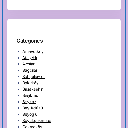
Categories
Arnavutköy
Ataşehir
Avcılar
Bağcılar
Bahçelievler
Bakırköy
Başakşehir
Beşiktaş
Beykoz
Beylikdüzü
Beyoğlu
Büyükçekmece
Çekmeköy