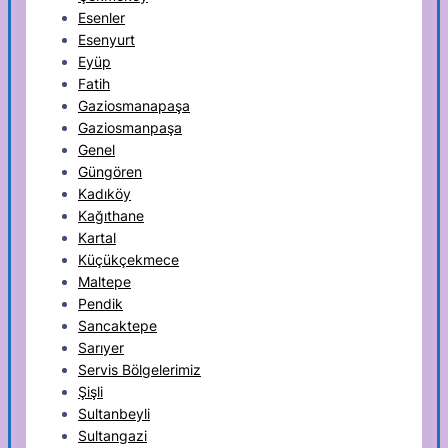
Esenler
Esenyurt
Eyüp
Fatih
Gaziosmanapaşa
Gaziosmanpaşa
Genel
Güngören
Kadıköy
Kağıthane
Kartal
Küçükçekmece
Maltepe
Pendik
Sancaktepe
Sarıyer
Servis Bölgelerimiz
Şişli
Sultanbeyli
Sultangazi