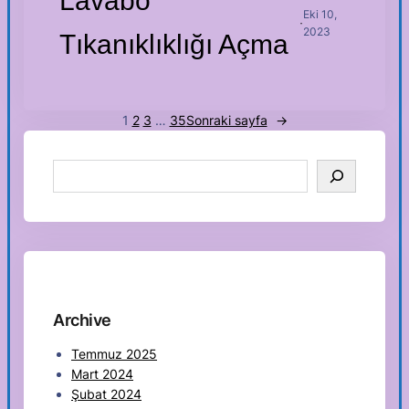
Lavabo
Eki 10,
·
2023
Tıkanıklıklığı Açma
1
2
3
…
35
Sonraki sayfa
→
S
e
a
r
c
h
Archive
Temmuz 2025
Mart 2024
Şubat 2024