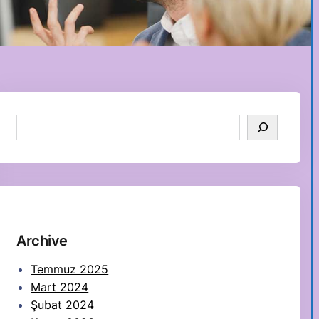
S
e
a
r
c
h
Archive
Temmuz 2025
Mart 2024
Şubat 2024