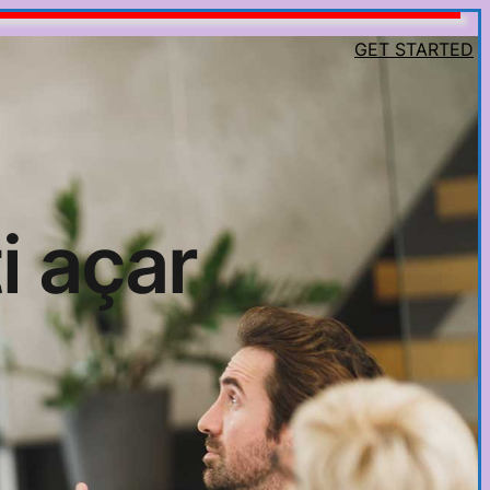
GET STARTED
i açar