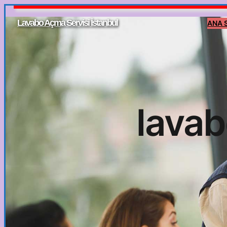
İçeriğe
Lavabo Açma Servisi İstanbul
ANA 
geç
lavab