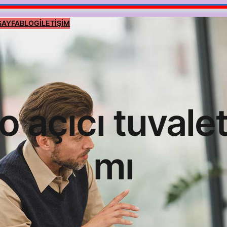
SAYFA
BLOG
İLETİŞİM
o açıcı tuvalet
mı