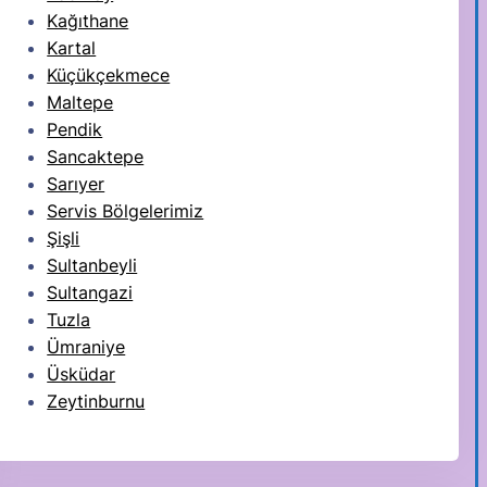
Kağıthane
Kartal
Küçükçekmece
Maltepe
Pendik
Sancaktepe
Sarıyer
Servis Bölgelerimiz
Şişli
Sultanbeyli
Sultangazi
Tuzla
Ümraniye
Üsküdar
Zeytinburnu