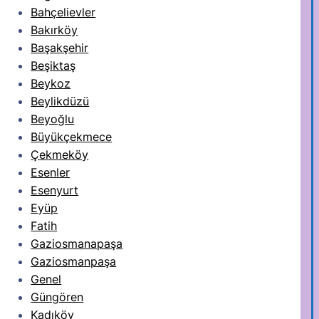
Bahçelievler
Bakırköy
Başakşehir
Beşiktaş
Beykoz
Beylikdüzü
Beyoğlu
Büyükçekmece
Çekmeköy
Esenler
Esenyurt
Eyüp
Fatih
Gaziosmanapaşa
Gaziosmanpaşa
Genel
Güngören
Kadıköy