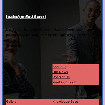
Lavabo Açma Servisi İstanbul
Nisl libero ullamcorper id ipsum viverra mauris non
pellentesque placerat lorem lacinia sagittis non pretium.
Facebook
Twitter
YouTube
LinkedIn
PRODUCTS
COMPANY
About us
Our News
Contact Us
Meet Our Team
RESOURCES
SUPPORT
Gallery
Knowledge Base