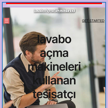
İçeriğe
geç
Lavabo Açma Servisi İstanbul
GET STARTED
lavabo
açma
makineleri
kullanan
tesisatçı