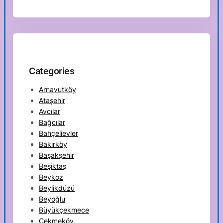
Categories
Arnavutköy
Ataşehir
Avcılar
Bağcılar
Bahçelievler
Bakırköy
Başakşehir
Beşiktaş
Beykoz
Beylikdüzü
Beyoğlu
Büyükçekmece
Çekmeköy