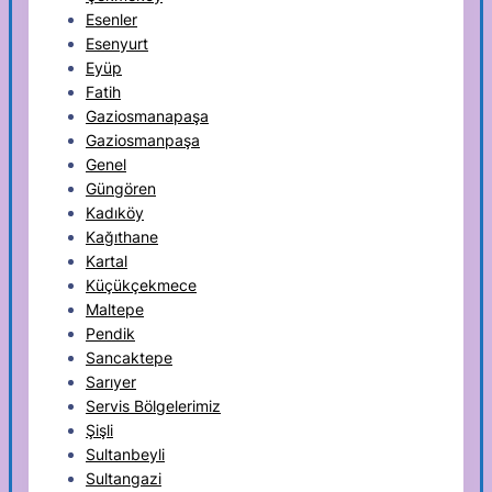
Esenler
Esenyurt
Eyüp
Fatih
Gaziosmanapaşa
Gaziosmanpaşa
Genel
Güngören
Kadıköy
Kağıthane
Kartal
Küçükçekmece
Maltepe
Pendik
Sancaktepe
Sarıyer
Servis Bölgelerimiz
Şişli
Sultanbeyli
Sultangazi