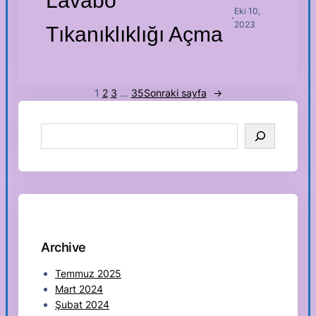
Lavabo
Eki 10,
·
2023
Tıkanıklıklığı Açma
1
2
3
…
35
Sonraki sayfa
→
S
e
a
r
c
h
Archive
Temmuz 2025
Mart 2024
Şubat 2024