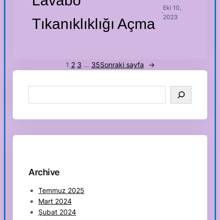
Lavabo
Eki 10,
·
2023
Tıkanıklıklığı Açma
1
2
3
…
35
Sonraki sayfa
→
S
e
a
r
c
h
Archive
Temmuz 2025
Mart 2024
Şubat 2024