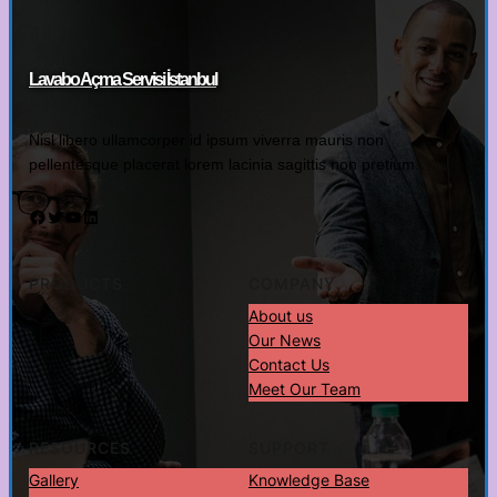
Lavabo Açma Servisi İstanbul
Nisl libero ullamcorper id ipsum viverra mauris non
pellentesque placerat lorem lacinia sagittis non pretium.
Facebook
Twitter
YouTube
LinkedIn
PRODUCTS
COMPANY
About us
Our News
Contact Us
Meet Our Team
RESOURCES
SUPPORT
Gallery
Knowledge Base