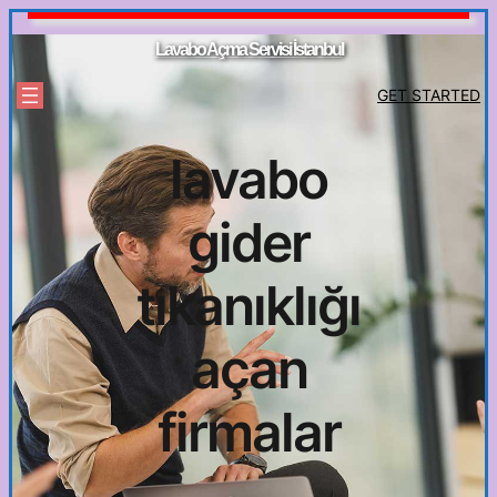
İçeriğe
geç
Lavabo Açma Servisi İstanbul
GET STARTED
lavabo
gider
tıkanıklığı
açan
firmalar