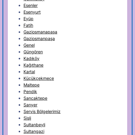
Esenler
Esenyurt
Eyüp
Fatih
Gaziosmanapaşa
Gaziosmanpaşa
Genel
Güngören
Kadıköy
Kağıthane
Kartal
Küçükçekmece
Maltepe
Pendik
Sancaktepe
Sarıyer
Servis Bölgelerimiz
Şişli
Sultanbeyli
Sultangazi