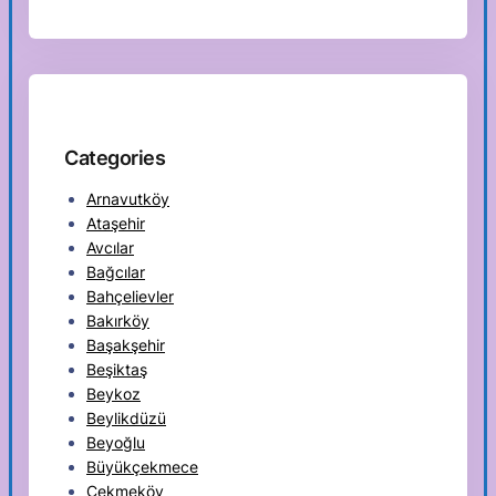
Categories
Arnavutköy
Ataşehir
Avcılar
Bağcılar
Bahçelievler
Bakırköy
Başakşehir
Beşiktaş
Beykoz
Beylikdüzü
Beyoğlu
Büyükçekmece
Çekmeköy