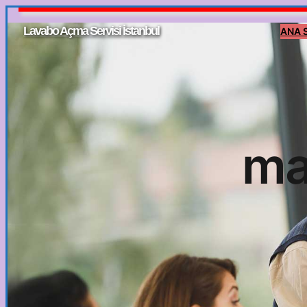
İçeriğe
Lavabo Açma Servisi İstanbul
ANA 
geç
ma