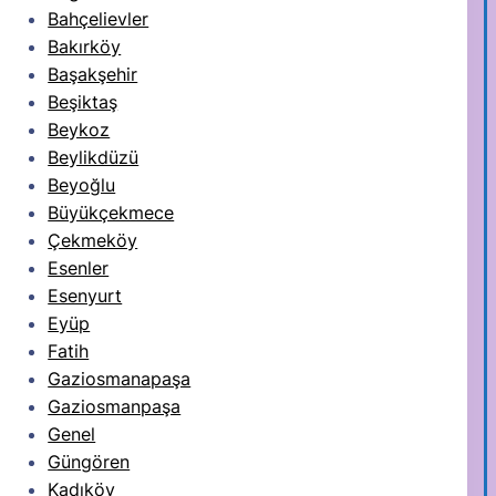
Bahçelievler
Bakırköy
Başakşehir
Beşiktaş
Beykoz
Beylikdüzü
Beyoğlu
Büyükçekmece
Çekmeköy
Esenler
Esenyurt
Eyüp
Fatih
Gaziosmanapaşa
Gaziosmanpaşa
Genel
Güngören
Kadıköy