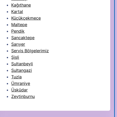
Kağıthane
Kartal
Küçükçekmece
Maltepe
Pendik
Sancaktepe
Sarıyer
Servis Bölgelerimiz
Şişli
Sultanbeyli
Sultangazi
Tuzla
Ümraniye
Üsküdar
Zeytinburnu