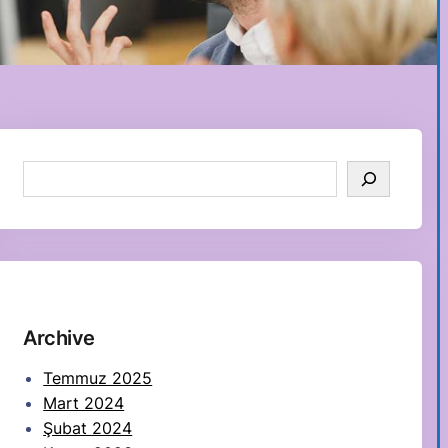
S
e
a
r
c
h
Archive
Temmuz 2025
Mart 2024
Şubat 2024