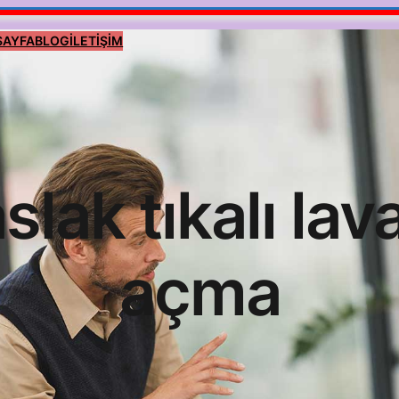
SAYFA
BLOG
İLETİŞİM
slak tıkalı lav
açma