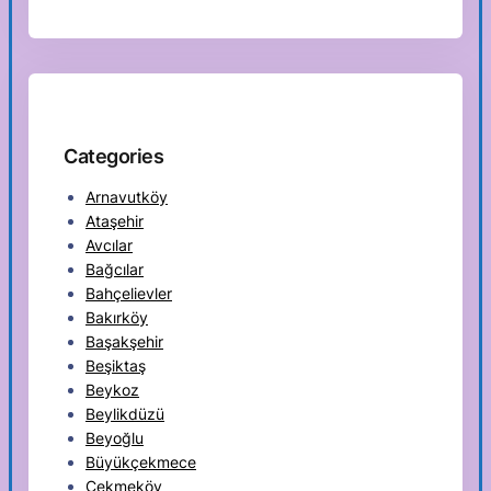
Categories
Arnavutköy
Ataşehir
Avcılar
Bağcılar
Bahçelievler
Bakırköy
Başakşehir
Beşiktaş
Beykoz
Beylikdüzü
Beyoğlu
Büyükçekmece
Çekmeköy