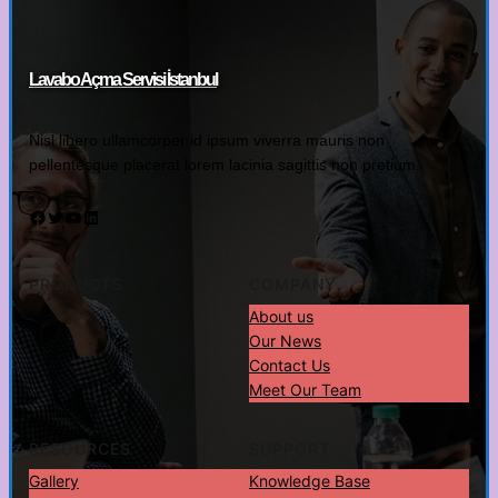
Lavabo Açma Servisi İstanbul
Nisl libero ullamcorper id ipsum viverra mauris non
pellentesque placerat lorem lacinia sagittis non pretium.
Facebook
Twitter
YouTube
LinkedIn
PRODUCTS
COMPANY
About us
Our News
Contact Us
Meet Our Team
RESOURCES
SUPPORT
Gallery
Knowledge Base