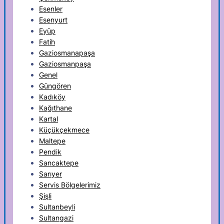
Esenler
Esenyurt
Eyüp
Fatih
Gaziosmanapaşa
Gaziosmanpaşa
Genel
Güngören
Kadıköy
Kağıthane
Kartal
Küçükçekmece
Maltepe
Pendik
Sancaktepe
Sarıyer
Servis Bölgelerimiz
Şişli
Sultanbeyli
Sultangazi