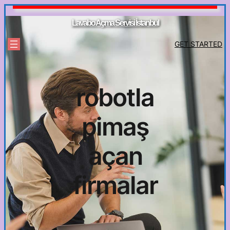
İçeriğe
geç
Lavabo Açma Servisi İstanbul
GET STARTED
robotla
pimaş
açan
firmalar