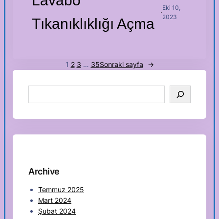
Lavabo
Eki 10,
·
2023
Tıkanıklıklığı Açma
1
2
3
…
35
Sonraki sayfa
→
S
e
a
r
c
h
Archive
Temmuz 2025
Mart 2024
Şubat 2024