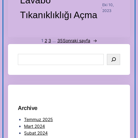
Lavabo
Eki 10,
·
2023
Tıkanıklıklığı Açma
1
2
3
…
35
Sonraki sayfa
→
S
e
a
r
c
h
Archive
Temmuz 2025
Mart 2024
Şubat 2024