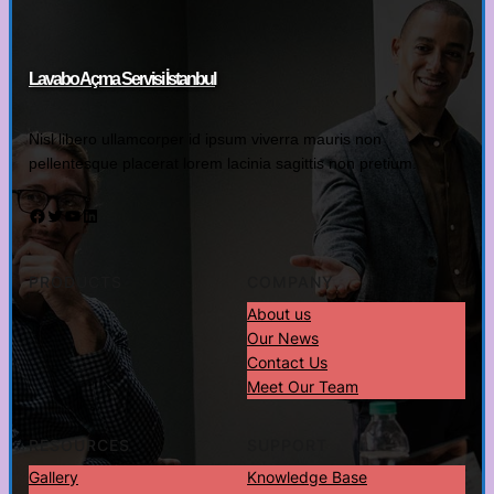
Lavabo Açma Servisi İstanbul
Nisl libero ullamcorper id ipsum viverra mauris non
pellentesque placerat lorem lacinia sagittis non pretium.
Facebook
Twitter
YouTube
LinkedIn
PRODUCTS
COMPANY
About us
Our News
Contact Us
Meet Our Team
RESOURCES
SUPPORT
Gallery
Knowledge Base