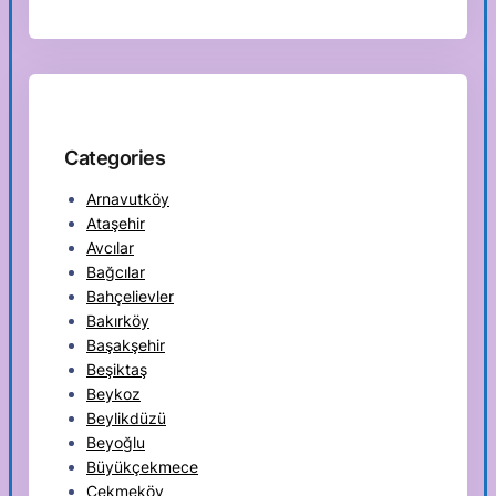
Categories
Arnavutköy
Ataşehir
Avcılar
Bağcılar
Bahçelievler
Bakırköy
Başakşehir
Beşiktaş
Beykoz
Beylikdüzü
Beyoğlu
Büyükçekmece
Çekmeköy