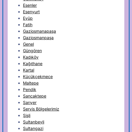
Esenler
Esenyurt
Eyüp
Fatih
Gaziosmanapaşa
Gaziosmanpaşa
Genel
Güngören
Kadıköy
Kağıthane
Kartal
Küçükçekmece
Maltepe
Pendik
Sancaktepe
Sarıyer
Servis Bölgelerimiz
Şişli
Sultanbeyli
Sultangazi