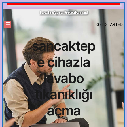
İçeriğe
geç
Lavabo Açma Servisi İstanbul
GET STARTED
sancaktep
e cihazla
lavabo
tıkanıklığı
açma