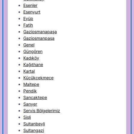
Esenler
Esenyurt
Eyüp
Fatih
Gaziosmanapaşa
Gaziosmanpaşa
Genel
Güngören
Kadıköy
Kağıthane
Kartal
Küçükçekmece
Maltepe
Pendik
Sancaktepe
Sarıyer
Servis Bölgelerimiz
Şişli
Sultanbeyli
Sultangazi