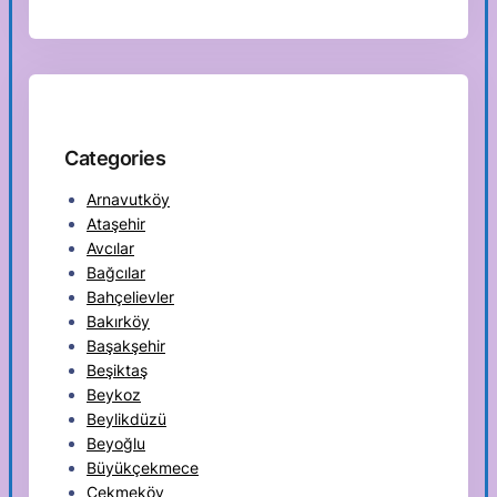
Categories
Arnavutköy
Ataşehir
Avcılar
Bağcılar
Bahçelievler
Bakırköy
Başakşehir
Beşiktaş
Beykoz
Beylikdüzü
Beyoğlu
Büyükçekmece
Çekmeköy