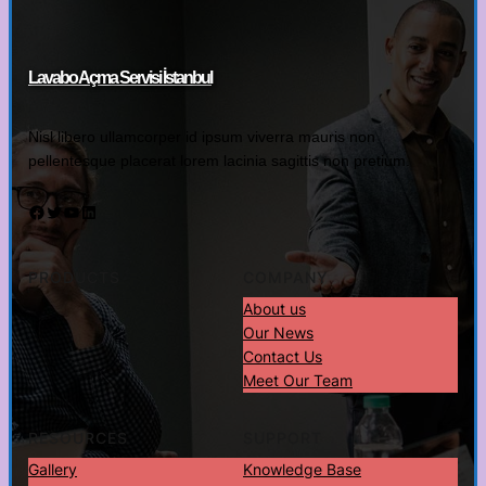
Lavabo Açma Servisi İstanbul
Nisl libero ullamcorper id ipsum viverra mauris non
pellentesque placerat lorem lacinia sagittis non pretium.
Facebook
Twitter
YouTube
LinkedIn
PRODUCTS
COMPANY
About us
Our News
Contact Us
Meet Our Team
RESOURCES
SUPPORT
Gallery
Knowledge Base