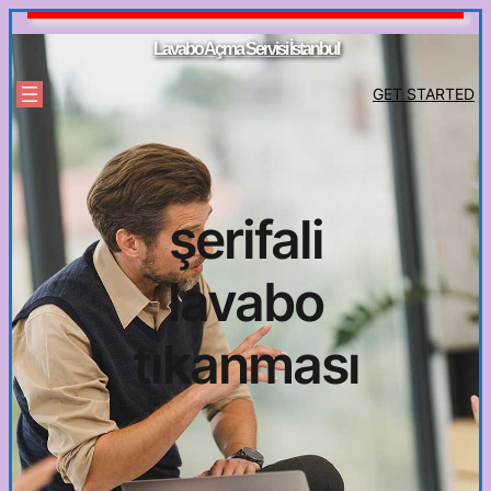
İçeriğe
geç
Lavabo Açma Servisi İstanbul
GET STARTED
şerifali
lavabo
tıkanması