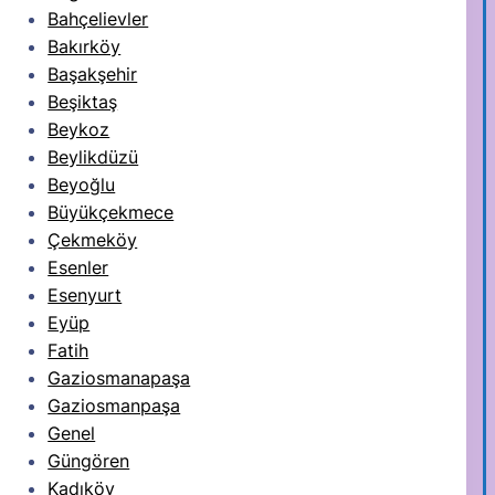
Bahçelievler
Bakırköy
Başakşehir
Beşiktaş
Beykoz
Beylikdüzü
Beyoğlu
Büyükçekmece
Çekmeköy
Esenler
Esenyurt
Eyüp
Fatih
Gaziosmanapaşa
Gaziosmanpaşa
Genel
Güngören
Kadıköy