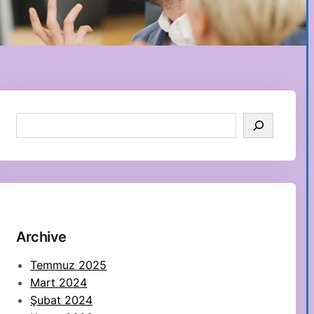
S
e
a
r
c
h
Archive
Temmuz 2025
Mart 2024
Şubat 2024