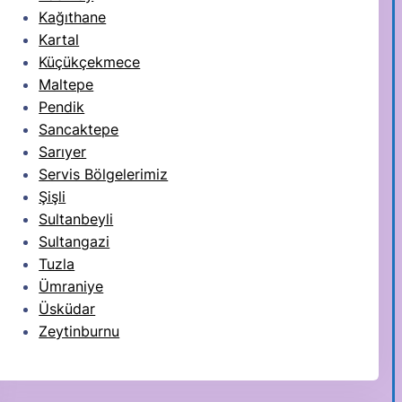
Kağıthane
Kartal
Küçükçekmece
Maltepe
Pendik
Sancaktepe
Sarıyer
Servis Bölgelerimiz
Şişli
Sultanbeyli
Sultangazi
Tuzla
Ümraniye
Üsküdar
Zeytinburnu