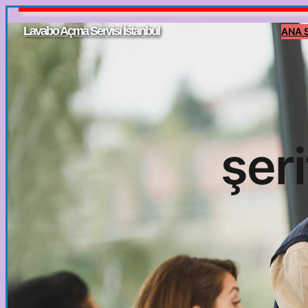
İçeriğe
Lavabo Açma Servisi İstanbul
ANA 
geç
şeri