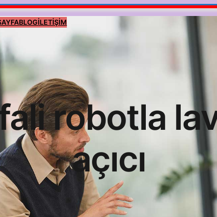
SAYFA
BLOG
İLETİŞİM
fali robotla l
açıcı