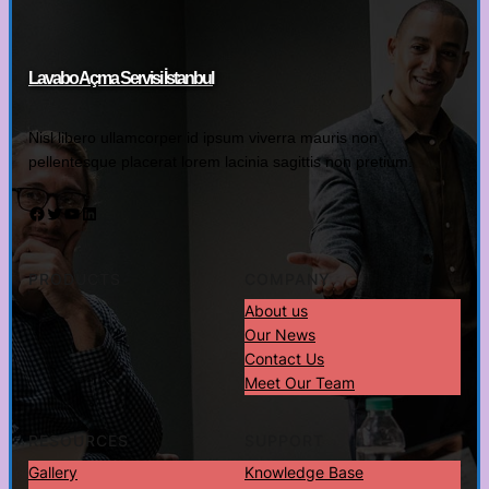
Lavabo Açma Servisi İstanbul
Nisl libero ullamcorper id ipsum viverra mauris non
pellentesque placerat lorem lacinia sagittis non pretium.
Facebook
Twitter
YouTube
LinkedIn
PRODUCTS
COMPANY
About us
Our News
Contact Us
Meet Our Team
RESOURCES
SUPPORT
Gallery
Knowledge Base