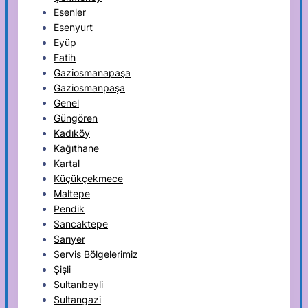
Esenler
Esenyurt
Eyüp
Fatih
Gaziosmanapaşa
Gaziosmanpaşa
Genel
Güngören
Kadıköy
Kağıthane
Kartal
Küçükçekmece
Maltepe
Pendik
Sancaktepe
Sarıyer
Servis Bölgelerimiz
Şişli
Sultanbeyli
Sultangazi