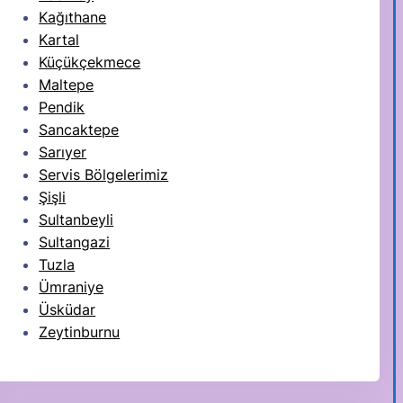
Kağıthane
Kartal
Küçükçekmece
Maltepe
Pendik
Sancaktepe
Sarıyer
Servis Bölgelerimiz
Şişli
Sultanbeyli
Sultangazi
Tuzla
Ümraniye
Üsküdar
Zeytinburnu