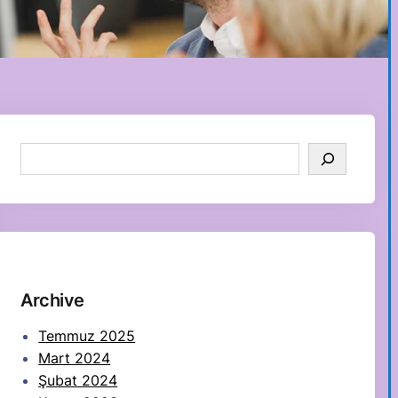
S
e
a
r
c
h
Archive
Temmuz 2025
Mart 2024
Şubat 2024