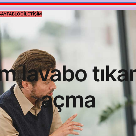
SAYFA
BLOG
İLETİŞİM
m lavabo tıkan
açma