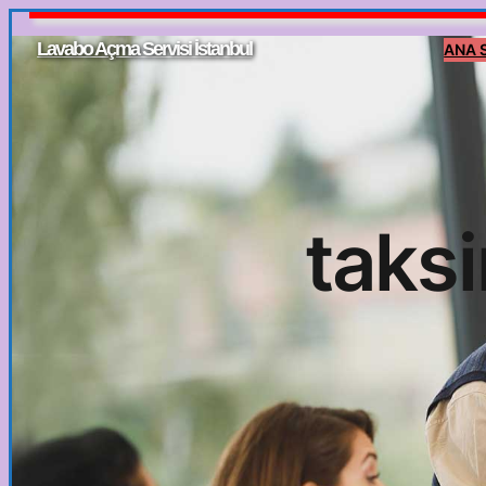
İçeriğe
Lavabo Açma Servisi İstanbul
ANA 
geç
taksi