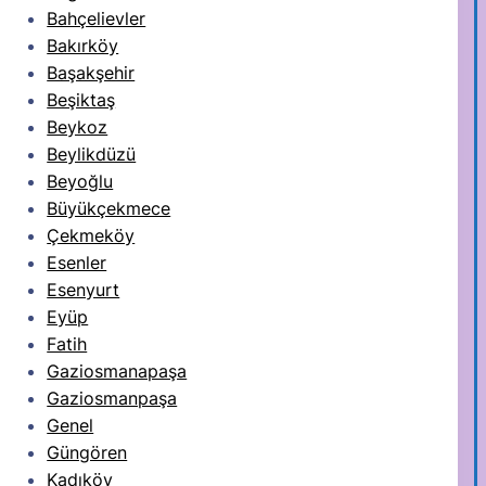
Bahçelievler
Bakırköy
Başakşehir
Beşiktaş
Beykoz
Beylikdüzü
Beyoğlu
Büyükçekmece
Çekmeköy
Esenler
Esenyurt
Eyüp
Fatih
Gaziosmanapaşa
Gaziosmanpaşa
Genel
Güngören
Kadıköy