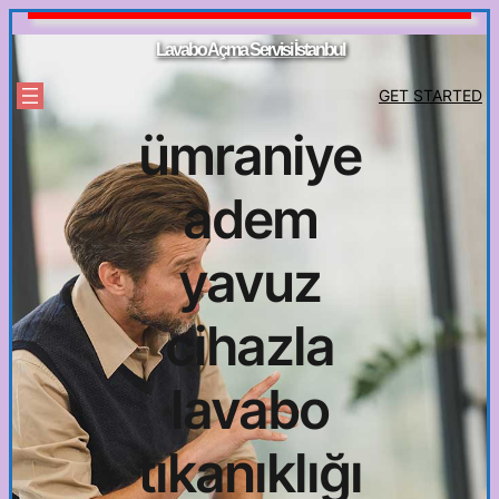
İçeriğe
geç
Lavabo Açma Servisi İstanbul
GET STARTED
ümraniye
adem
yavuz
cihazla
lavabo
tıkanıklığı