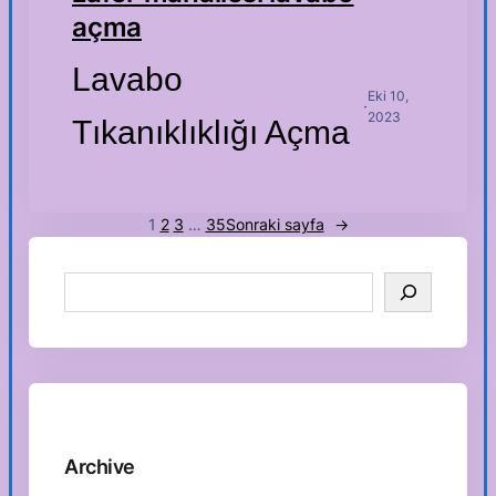
açma
Lavabo
Eki 10,
·
2023
Tıkanıklıklığı Açma
1
2
3
…
35
Sonraki sayfa
→
S
e
a
r
c
h
Archive