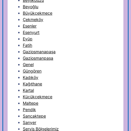
Beylikdüzü
Beyoğlu
Büyükçekmece
Çekmeköy
Esenler
Esenyurt
Eyüp
Fatih
Gaziosmanapaşa
Gaziosmanpaşa
Genel
Güngören
Kadıköy
Kağıthane
Kartal
Küçükçekmece
Maltepe
Pendik
Sancaktepe
Sarıyer
Servis Bölgelerimiz