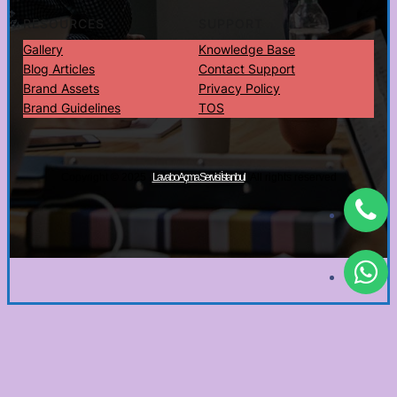
RESOURCES
SUPPORT
Gallery
Knowledge Base
Blog Articles
Contact Support
Brand Assets
Privacy Policy
Brand Guidelines
TOS
Copyright © 2025 ·
· All rights reserved
Lavabo Açma Servisi İstanbul