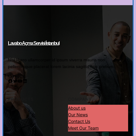
Lavabo Açma Servisi İstanbul
Nisl libero ullamcorper id ipsum viverra mauris non
pellentesque placerat lorem lacinia sagittis non pretium.
Facebook
Twitter
YouTube
LinkedIn
PRODUCTS
COMPANY
About us
Our News
Contact Us
Meet Our Team