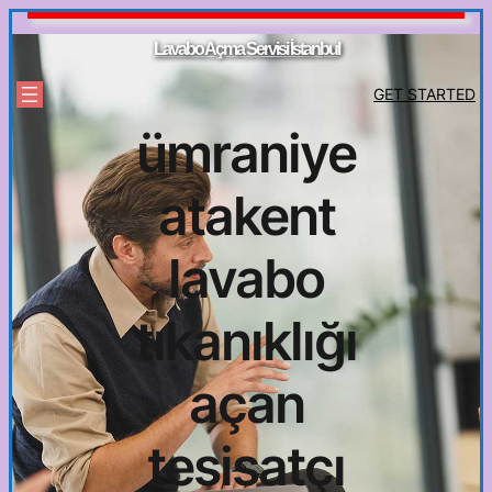
İçeriğe
geç
Lavabo Açma Servisi İstanbul
GET STARTED
ümraniye
atakent
lavabo
tıkanıklığı
açan
tesisatçı