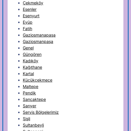
Çekmeköy
Esenler
Esenyurt
Eyüp
Fatih
Gaziosmanapaşa
Gaziosmanpaşa
Genel
Güngören
Kadıköy
Kağıthane
Kartal
Küçükçekmece
Maltepe
Pendik
Sancaktepe
Sarıyer
Servis Bölgelerimiz
Şişli
Sultanbeyli