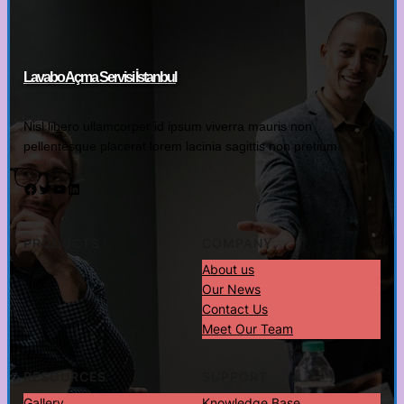
Lavabo Açma Servisi İstanbul
Nisl libero ullamcorper id ipsum viverra mauris non
pellentesque placerat lorem lacinia sagittis non pretium.
Facebook
Twitter
YouTube
LinkedIn
PRODUCTS
COMPANY
About us
Our News
Contact Us
Meet Our Team
RESOURCES
SUPPORT
Gallery
Knowledge Base