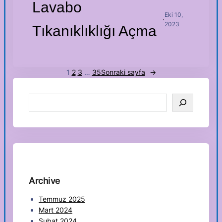
Lavabo
Eki 10,
·
2023
Tıkanıklıklığı Açma
1
2
3
…
35
Sonraki sayfa
→
S
e
a
r
c
h
Archive
Temmuz 2025
Mart 2024
Şubat 2024