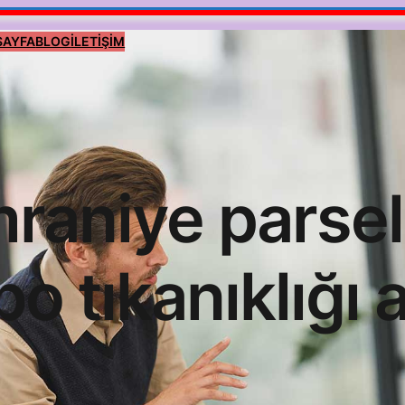
SAYFA
BLOG
İLETİŞİM
raniye parsel
bo tıkanıklığı