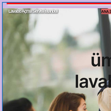
İçeriğe
Lavabo Açma Servisi İstanbul
ANA 
geç
üm
lava