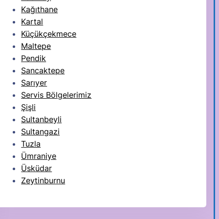
Kağıthane
Kartal
Küçükçekmece
Maltepe
Pendik
Sancaktepe
Sarıyer
Servis Bölgelerimiz
Şişli
Sultanbeyli
Sultangazi
Tuzla
Ümraniye
Üsküdar
Zeytinburnu