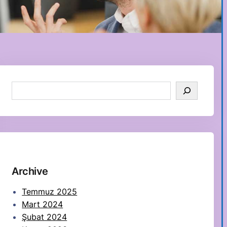
S
e
a
r
c
h
Archive
Temmuz 2025
Mart 2024
Şubat 2024