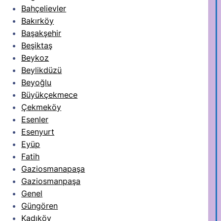
Bahçelievler
Bakırköy
Başakşehir
Beşiktaş
Beykoz
Beylikdüzü
Beyoğlu
Büyükçekmece
Çekmeköy
Esenler
Esenyurt
Eyüp
Fatih
Gaziosmanapaşa
Gaziosmanpaşa
Genel
Güngören
Kadıköy