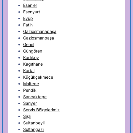
Esenler
Esenyurt
Eyüp
Fatih
Gaziosmanapaşa
Gaziosmanpaşa
Genel
Güngören
Kadıköy
Kağıthane
Kartal
Küçükçekmece
Maltepe
Pendik
Sancaktepe
Sarıyer
Servis Bölgelerimiz
Şişli
Sultanbeyli
Sultangazi