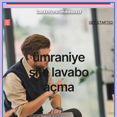
İçeriğe
geç
Lavabo Açma Servisi İstanbul
GET STARTED
ümraniye
site lavabo
açma