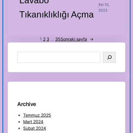
Lavabo
Eki 10,
·
2023
Tıkanıklıklığı Açma
1
2
3
…
35
Sonraki sayfa
→
S
e
a
r
c
h
Archive
Temmuz 2025
Mart 2024
Şubat 2024