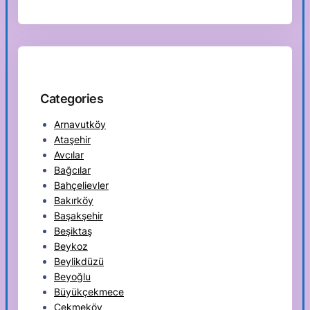
Categories
Arnavutköy
Ataşehir
Avcılar
Bağcılar
Bahçelievler
Bakırköy
Başakşehir
Beşiktaş
Beykoz
Beylikdüzü
Beyoğlu
Büyükçekmece
Çekmeköy