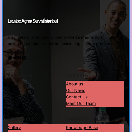
Lavabo Açma Servisi İstanbul
Nisl libero ullamcorper id ipsum viverra mauris non
pellentesque placerat lorem lacinia sagittis non pretium.
Facebook
Twitter
YouTube
LinkedIn
PRODUCTS
COMPANY
About us
Our News
Contact Us
Meet Our Team
RESOURCES
SUPPORT
Gallery
Knowledge Base