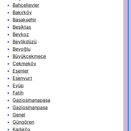
Bahçelievler
Bakırköy
Başakşehir
Beşiktaş
Beykoz
Beylikdüzü
Beyoğlu
Büyükçekmece
Çekmeköy
Esenler
Esenyurt
Eyüp
Fatih
Gaziosmanapaşa
Gaziosmanpaşa
Genel
Güngören
Kadıköy