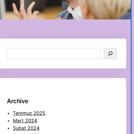
S
e
a
r
c
h
Archive
Temmuz 2025
Mart 2024
Şubat 2024