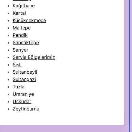
Kağıthane
Kartal
Küçükçekmece
Maltepe
Pendik
Sancaktepe
Sarıyer
Servis Bölgelerimiz
Şişli
Sultanbeyli
Sultangazi
Tuzla
Ümraniye
Üsküdar
Zeytinburnu