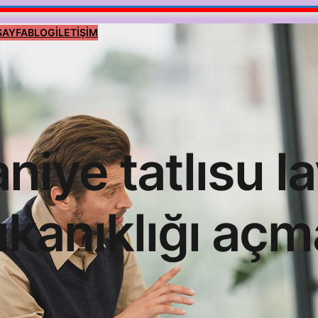
SAYFA
BLOG
İLETİŞİM
niye tatlısu l
tıkanıklığı açm