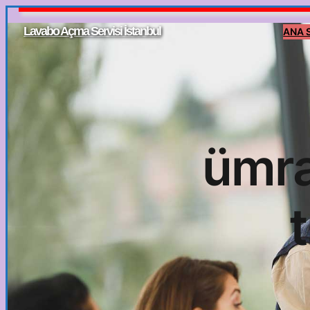
İçeriğe
Lavabo Açma Servisi İstanbul
ANA 
geç
ümra