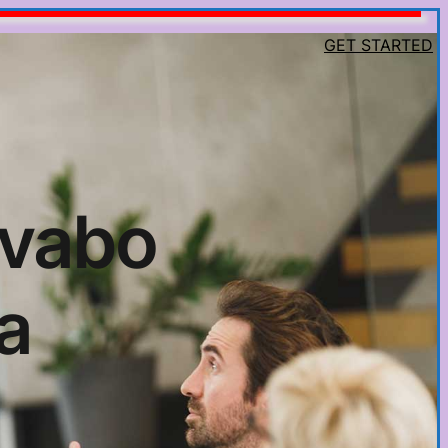
GET STARTED
avabo
a