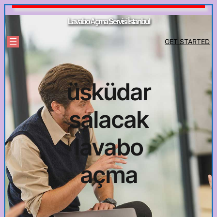
İçeriğe
geç
Lavabo Açma Servisi İstanbul
GET STARTED
üsküdar
salacak
lavabo
açma