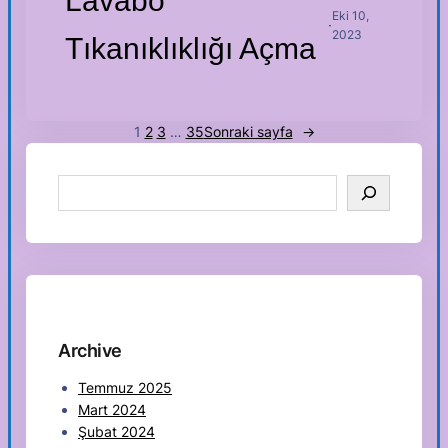
Lavabo
Eki 10,
·
2023
Tıkanıklıklığı Açma
1
2
3
…
35
Sonraki sayfa
→
S
e
a
r
c
h
Archive
Temmuz 2025
Mart 2024
Şubat 2024