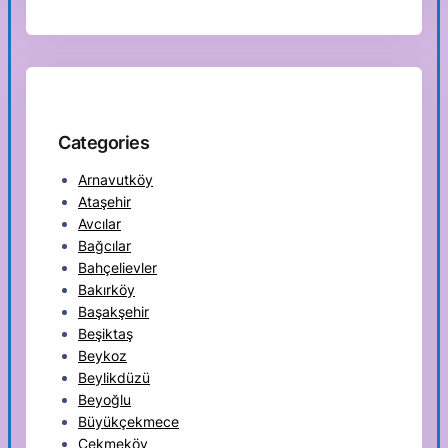
Categories
Arnavutköy
Ataşehir
Avcılar
Bağcılar
Bahçelievler
Bakırköy
Başakşehir
Beşiktaş
Beykoz
Beylikdüzü
Beyoğlu
Büyükçekmece
Çekmeköy