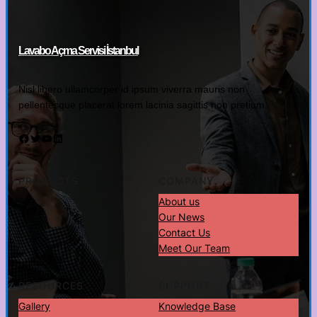
Lavabo Açma Servisi İstanbul
Nisl libero ullamcorper id ipsum viverra mauris non
pellentesque placerat lorem lacinia sagittis non pretium.
Facebook
Twitter
YouTube
LinkedIn
PRODUCTS
COMPANY
About us
Our News
Contact Us
Meet Our Team
RESOURCES
SUPPORT
Gallery
Knowledge Base