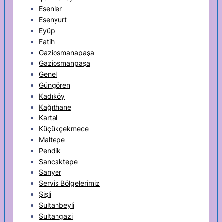
Esenler
Esenyurt
Eyüp
Fatih
Gaziosmanapaşa
Gaziosmanpaşa
Genel
Güngören
Kadıköy
Kağıthane
Kartal
Küçükçekmece
Maltepe
Pendik
Sancaktepe
Sarıyer
Servis Bölgelerimiz
Şişli
Sultanbeyli
Sultangazi