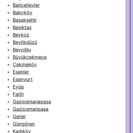
Bahçelievler
Bakırköy
Başakşehir
Beşiktaş
Beykoz
Beylikdüzü
Beyoğlu
Büyükçekmece
Çekmeköy
Esenler
Esenyurt
Eyüp
Fatih
Gaziosmanapaşa
Gaziosmanpaşa
Genel
Güngören
Kadıköy