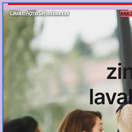
İçeriğe
Lavabo Açma Servisi İstanbul
ANA 
geç
zi
lava