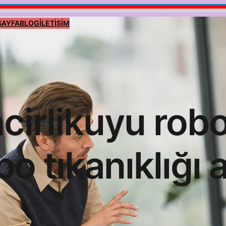
SAYFA
BLOG
İLETİŞİM
ncirlikuyu robo
bo tıkanıklığı