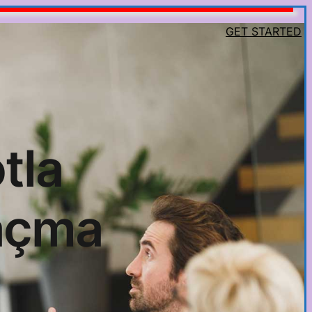
GET STARTED
tla
 açma