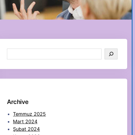
S
e
a
r
c
h
Archive
Temmuz 2025
Mart 2024
Şubat 2024