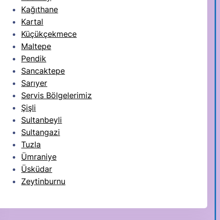
Kağıthane
Kartal
Küçükçekmece
Maltepe
Pendik
Sancaktepe
Sarıyer
Servis Bölgelerimiz
Şişli
Sultanbeyli
Sultangazi
Tuzla
Ümraniye
Üsküdar
Zeytinburnu